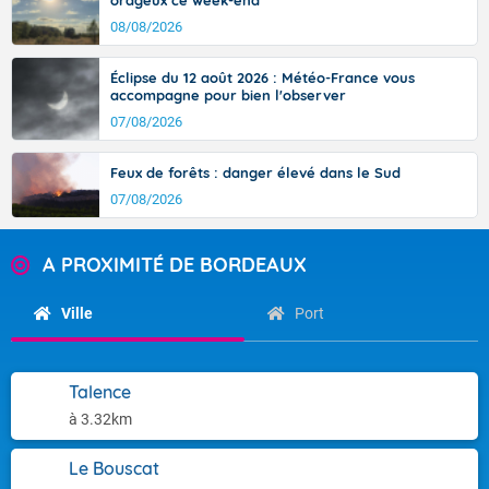
orageux ce week-end
08/08/2026
Éclipse du 12 août 2026 : Météo-France vous
accompagne pour bien l'observer
07/08/2026
Feux de forêts : danger élevé dans le Sud
07/08/2026
A PROXIMITÉ DE BORDEAUX
Ville
Port
Talence
à 3.32km
Le Bouscat