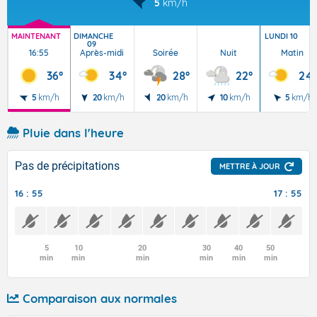
5
km/h
MAINTENANT
DIMANCHE
LUNDI 10
09
16:55
Après-midi
Soirée
Nuit
Matin
36°
34°
28°
22°
24°
5
km/h
20
km/h
20
km/h
10
km/h
5
km/h
Pluie dans l'heure
Pas de précipitations
METTRE À JOUR
16 : 55
17 : 55
5
10
20
30
40
50
min
min
min
min
min
min
Comparaison aux normales