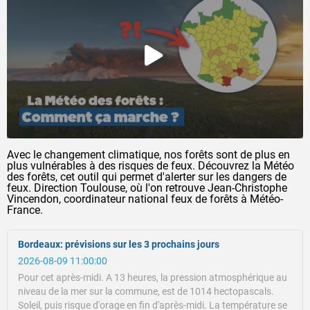
Avec le changement climatique, nos forêts sont de plus en
plus vulnérables à des risques de feux. Découvrez la Météo
des forêts, cet outil qui permet d'alerter sur les dangers de
feux. Direction Toulouse, où l'on retrouve Jean-Christophe
Vincendon, coordinateur national feux de forêts à Météo-
France.
Bordeaux: prévisions sur les 3 prochains jours
2026-08-09 11:00:00
Pour cet après-midi.
A 13 heures, la pression atmosphérique au
niveau de la mer sur la commune, est de 1014 hectopascals.
Soleil, puis risque d'orage en fin d'après-midi.
La température se