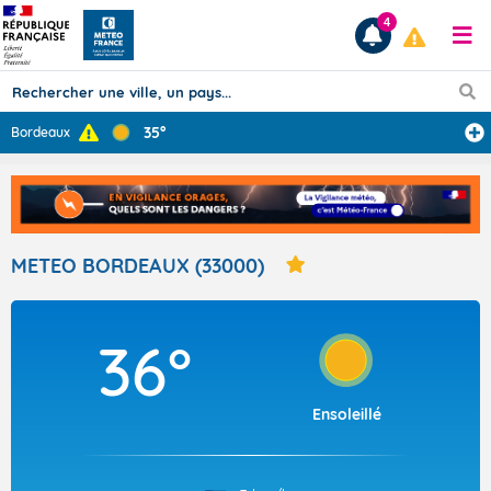
4
35°
Bordeaux
Prévisions
TOUS LES RÉSULTATS
METEO BORDEAUX (33000)
Articles
36°
Ensoleillé