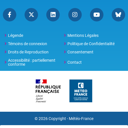
Légende
Mentions Légales
Témoins de connexion
Politique de Confidentialité
Droits de Reproduction
Consentement
Accessibilité : partiellement
Contact
conforme
© 2026 Copyright -
Météo-France