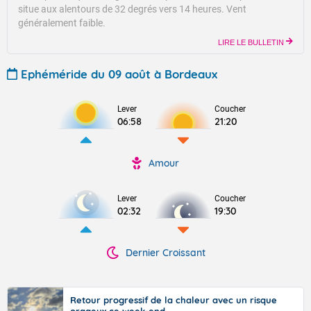
situe aux alentours de 32 degrés vers 14 heures.
Vent
généralement faible.
LIRE LE BULLETIN
Ephéméride du 09 août à Bordeaux
Lever
Coucher
06:58
21:20
Amour
Lever
Coucher
02:32
19:30
Dernier Croissant
Retour progressif de la chaleur avec un risque