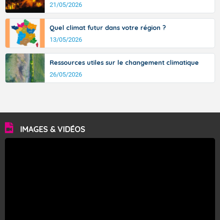
Soleil et ciel bleu prédominent.
21/05/2026
Températures maximales : 37 degrés. Ces
Quel climat futur dans votre région ?
températures sont très au-dessus des valeurs de
saison.
13/05/2026
Vent de Nord-Ouest assez faible.
Ressources utiles sur le changement climatique
26/05/2026
Fermer
IMAGES & VIDÉOS