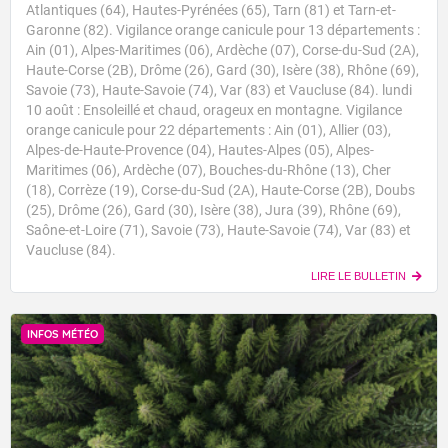
Atlantiques (64), Hautes-Pyrénées (65), Tarn (81) et Tarn-et-
Garonne (82). Vigilance orange canicule pour 13 départements :
Ain (01), Alpes-Maritimes (06), Ardèche (07), Corse-du-Sud (2A),
Haute-Corse (2B), Drôme (26), Gard (30), Isère (38), Rhône (69),
Savoie (73), Haute-Savoie (74), Var (83) et Vaucluse (84). lundi
10 août : Ensoleillé et chaud, orageux en montagne. Vigilance
orange canicule pour 22 départements : Ain (01), Allier (03),
Alpes-de-Haute-Provence (04), Hautes-Alpes (05), Alpes-
Maritimes (06), Ardèche (07), Bouches-du-Rhône (13), Cher
(18), Corrèze (19), Corse-du-Sud (2A), Haute-Corse (2B), Doubs
(25), Drôme (26), Gard (30), Isère (38), Jura (39), Rhône (69),
Saône-et-Loire (71), Savoie (73), Haute-Savoie (74), Var (83) et
Vaucluse (84).
LIRE LE BULLETIN
INFOS MÉTÉO
Voici les températures relevées à 16h suivies des