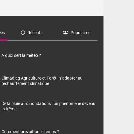
e thermomètre
squ'à 22 à 24,
culier, sur le
, hors côtes
nt 38 ou 39
es
Récents
Populaires
À quoi sert la météo ?
Climadiag Agriculture et Forêt : s’adapter au
réchauffement climatique
De la pluie aux inondations : un phénomène devenu
extrême
Comment prévoit-on le temps ?