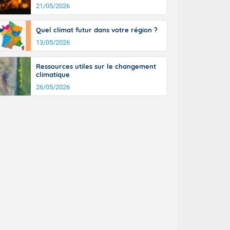
21/05/2026
Mais les
ble du
Quel climat futur dans votre région ?
ne, sur la
13/05/2026
nche 30 août
use. Le
ible. Des
Ressources utiles sur le changement
aison.
n peu moins
climatique
t 25 à 30
26/05/2026
0 à 35 degrés
rranéen.
-France jusque
sur la Corse.
des Pyrénées,
. En marge de
rection de la
di. En soirée,
 sur