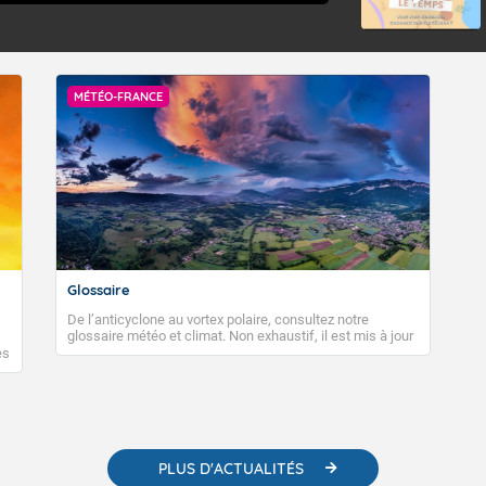
MÉTÉO-FRANCE
Glossaire
De l’anticyclone au vortex polaire, consultez notre
glossaire météo et climat. Non exhaustif, il est mis à jour
régulièrement, au fil de nos publications. Vous y trouverez
es
également des liens utiles vers nos contenus
e
pédagogiques concernant les phénomènes
o-
météorologiques et des informations scientifiques sur le
changement climatique.
PLUS D'ACTUALITÉS