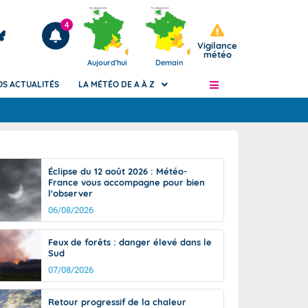
4
Vigilance
météo
Aujourd'hui
Demain
OS ACTUALITÉS
LA MÉTÉO DE A À Z
Articles
ngers
Éclipse du 12 août 2026 : Météo-
Phénomènes dangereux de J+2 à J+7
France vous accompagne pour bien
civile
l'observer
Avertissement pluies intenses à l'échelle
des communes (Apic)
06/08/2026
és
Bulletins Marine
Feux de forêts : danger élevé dans le
ateur de
Bulletins d'estimation du risque
Sud
d'avalanche
07/08/2026
-pompier
Météo des forêts
Vigicrues
Retour progressif de la chaleur