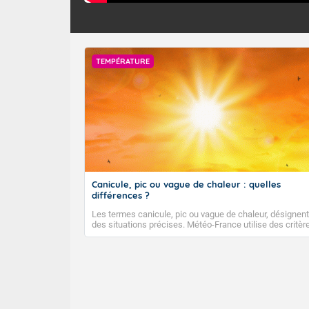
TEMPÉRATURE
Canicule, pic ou vague de chaleur : quelles
différences ?
Les termes canicule, pic ou vague de chaleur, désignent
des situations précises. Météo-France utilise des critèr
climatologiques pour évaluer et qualifier les épisodes d
chaleur qui peuvent avoir des impacts sanitaires et soci
économiques importants.