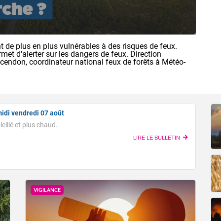
 de plus en plus vulnérables à des risques de feux.
rmet d'alerter sur les dangers de feux. Direction
ncendon, coordinateur national feux de forêts à Météo-
idi vendredi 07 août
eillé et plus chaud.
LIRE LE BULLETIN
pératures relevées à 10h suivies des maximales prévues cet après
 : 20/29 Lyon : 24/31 Biarritz : 23/27 Cherbourg : 18/25 Tours :
 22/29 Perpignan : 29/37 Nice : 30/31 Rennes : 18/27 Nancy : 
32 Marseille : 30/35 Nantes : 19/29 Strasbourg : 21/29 Bordea
VIGILANCE
 Dijon : 23/30 Toulouse : 23/34 Ajaccio : 30/31
OUR LES JOURS SUIVANTS
di vendredi 07 août