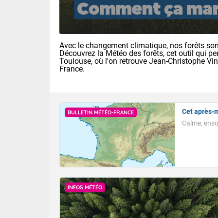
Avec le changement climatique, nos forêts sont
Découvrez la Météo des forêts, cet outil qui pe
Toulouse, où l'on retrouve Jean-Christophe Vi
France.
Cet après-m
BULLETIN MÉTÉO-FRANCE
Calme, ensol
Voici les tem
: 18/25 Paris
Clermont-Fd :
Limoges : 21/
INFOS MÉTÉO
Lille : 18/26
TENDANCE P
Cet après-mi