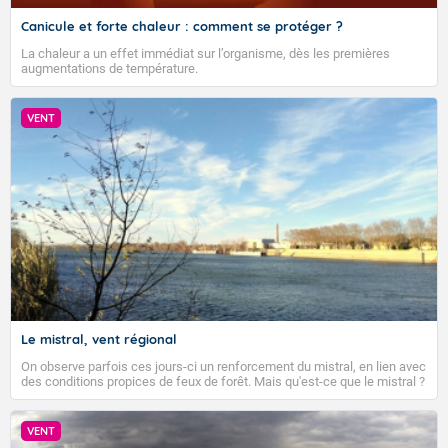
Canicule et forte chaleur : comment se protéger ?
La chaleur a un effet immédiat sur l’organisme, dès les premières
augmentations de température.
VENT
Le mistral, vent régional
On observe parfois ces jours-ci un renforcement du mistral, en lien avec
des conditions propices de feux de forêt. Mais qu'est-ce que le mistral ?
Quelles sont ses caractéristiques ? Le mistral est un vent régional,
turbulent et généralement sec, pouvant souffler à une vitesse moyenne
Voici les températures maximales prévues pour le lundi
de 50 km/h et atteindre 80 à 100 km/h en rafales, parfois davantage. Il
VENT
10 août 2026 : Brest : 25 Paris : 32 Lyon : 36 Biarritz :
parcourt la basse vallée du Rhône et la Provence et envahit le littoral