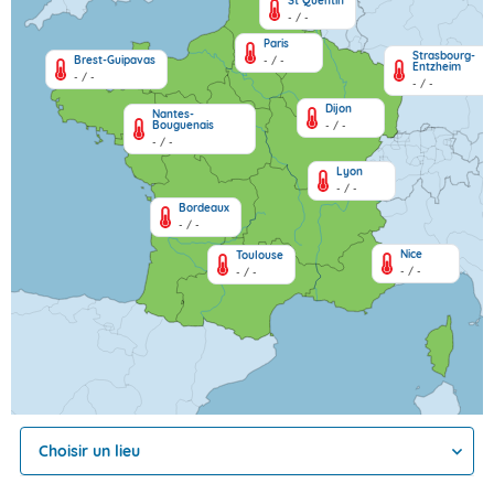
St Quentin
- / -
Paris
Strasbourg-
Brest-Guipavas
- / -
Entzheim
- / -
- / -
Dijon
Nantes-
Bouguenais
- / -
- / -
Lyon
- / -
Bordeaux
- / -
Nice
Toulouse
- / -
- / -
Choisir un lieu