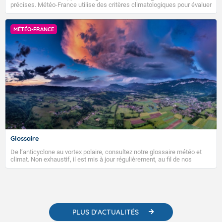
précises. Météo-France utilise des critères climatologiques pour évaluer
et qualifier les épisodes de chaleur qui peuvent avoir des impacts
sanitaires et socio-économiques importants.
MÉTÉO-FRANCE
Glossaire
De l’anticyclone au vortex polaire, consultez notre glossaire météo et
climat. Non exhaustif, il est mis à jour régulièrement, au fil de nos
publications. Vous y trouverez également des liens utiles vers nos
contenus pédagogiques concernant les phénomènes météorologiques
et des informations scientifiques sur le changement climatique.
PLUS D'ACTUALITÉS