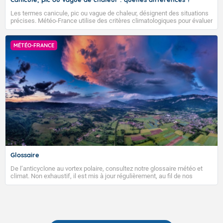
Les termes canicule, pic ou vague de chaleur, désignent des situations
précises. Météo-France utilise des critères climatologiques pour évaluer
et qualifier les épisodes de chaleur qui peuvent avoir des impacts
sanitaires et socio-économiques importants.
MÉTÉO-FRANCE
Glossaire
De l’anticyclone au vortex polaire, consultez notre glossaire météo et
climat. Non exhaustif, il est mis à jour régulièrement, au fil de nos
publications. Vous y trouverez également des liens utiles vers nos
contenus pédagogiques concernant les phénomènes météorologiques
et des informations scientifiques sur le changement climatique.