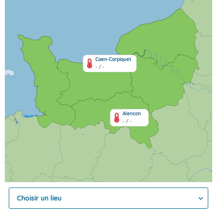
Caen-Carpiquet
- / -
Alencon
- / -
Choisir un lieu