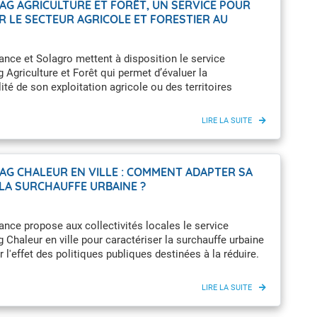
AG AGRICULTURE ET FORÊT, UN SERVICE POUR
R LE SECTEUR AGRICOLE ET FORESTIER AU
FFEMENT CLIMATIQUE
nce et Solagro mettent à disposition le service
 Agriculture et Forêt qui permet d’évaluer la
lité de son exploitation agricole ou des territoires
rs au changement climatique.
IAG CHALEUR EN VILLE : COMMENT ADAPTER SA
 LA SURCHAUFFE URBAINE ?
nce propose aux collectivités locales le service
 Chaleur en ville pour caractériser la surchauffe urbaine
r l'effet des politiques publiques destinées à la réduire.