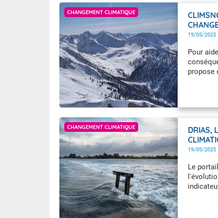
Météo-France
CHANGEMENT CLIMATIQUE
CLIMSN
CHANGE
19/05/2025
Pour aide
conséque
propose d
Glen Bulot
CHANGEMENT CLIMATIQUE
DRIAS, 
CLIMAT
19/05/2025
Le porta
l'évoluti
indicateu