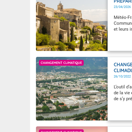
PRÉPAR
Wallis e
Grand fr
23/04/2026
Météo-Fr
Commune, 
et leurs
GettyImages
CHANGEMENT CLIMATIQUE
CHANGEM
CLIMAD
26/10/2022
L’outil d
de la vie
de s’y pré
meteofra
GettyImages