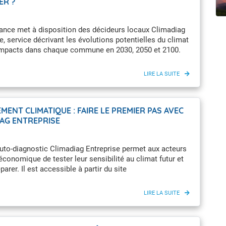
ER ?
t Futuna
oid
ance met à disposition des décideurs locaux Climadiag
service décrivant les évolutions potentielles du climat
 impacts dans chaque commune en 2030, 2050 et 2100.
ENT CLIMATIQUE : FAIRE LE PREMIER PAS AVEC
IAG ENTREPRISE
’auto-diagnostic Climadiag Entreprise permet aux acteurs
 économique de tester leur sensibilité au climat futur et
parer. Il est accessible à partir du site
nce.com.