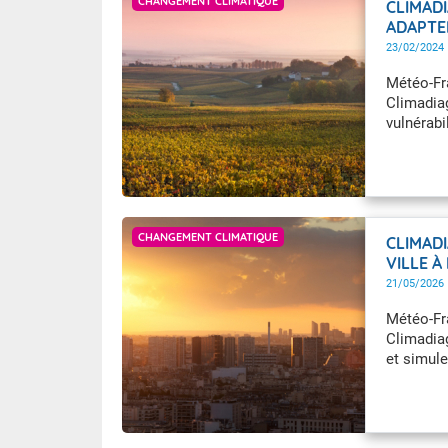
CHANGEMENT CLIMATIQUE
CLIMADI
ADAPTE
RÉCHAU
23/02/2024
Météo-Fra
Climadiag
vulnérabi
forestie
GettyImages
CHANGEMENT CLIMATIQUE
CLIMAD
VILLE À
21/05/2026
Météo-Fra
Climadiag
et simule