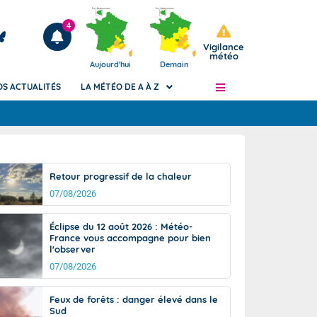
4
Vigilance
météo
Aujourd'hui
Demain
OS ACTUALITÉS
LA MÉTÉO DE A À Z
Articles
ngers
Retour progressif de la chaleur
Phénomènes dangereux de J+2 à J+7
07/08/2026
civile
Avertissement pluies intenses à l'échelle
des communes (Apic)
és
Éclipse du 12 août 2026 : Météo-
Bulletins Marine
France vous accompagne pour bien
l'observer
ateur de
Bulletins d'estimation du risque
d'avalanche
07/08/2026
-pompier
Météo des forêts
Feux de forêts : danger élevé dans le
Vigicrues
Sud