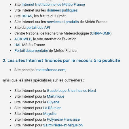
Site
Internet Institutionnel de Météo-France
Site Internet sur les
données publiques
Site
DRIAS
, les futurs du Climat
Site Internet sur les
services et produits
de Météo-France
Site du
portail des API
Centre National de Recherche Météorologique (
CNRM-UMR
)
AEROWEB
, le site Internet de l'aviation
HAL
Météo-France
Portail documentaire
de Météo-France
2. Les sites Internet financés par le recours à la publicité
Site principal
meteofrance.com
,
ainsi que les sites spécialisés sur les outre-mers :
Site Internet pour la
Guadeloupe & les Iles du Nord
Site Internet pour la
Martinique
Site Internet pour la
Guyane
Site Internet pour
La Réunion
Site Internet pour
Mayotte
Site Internet pour la
Polynésie Française
Site Internet pour
Saint-Pierre-et-Miquelon