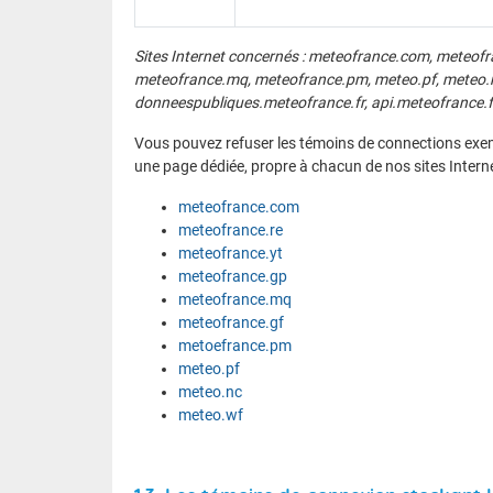
Sites Internet concernés : meteofrance.com, meteofr
meteofrance.mq, meteofrance.pm, meteo.pf, meteo.nc
donneespubliques.meteofrance.fr, api.meteofrance.f
Vous pouvez refuser les témoins de connections exe
une page dédiée, propre à chacun de nos sites Interne
meteofrance.com
meteofrance.re
meteofrance.yt
meteofrance.gp
meteofrance.mq
meteofrance.gf
metoefrance.pm
meteo.pf
meteo.nc
meteo.wf