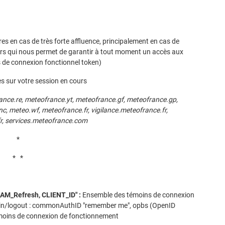
t Futuna
oid
es en cas de très forte affluence, principalement en cas de
urs qui nous permet de garantir à tout moment un accès aux
s de connexion fonctionnel token)
s sur votre session en cours
ance.re, meteofrance.yt, meteofrance.gf, meteofrance.gp,
, meteo.wf, meteofrance.fr, vigilance.meteofrance.fr,
r, services.meteofrance.com
*
* *
M_Refresh, CLIENT_ID" :
Ensemble des témoins de connexion
login/logout : commonAuthID "remember me", opbs (OpenID
émoins de connexion de fonctionnement