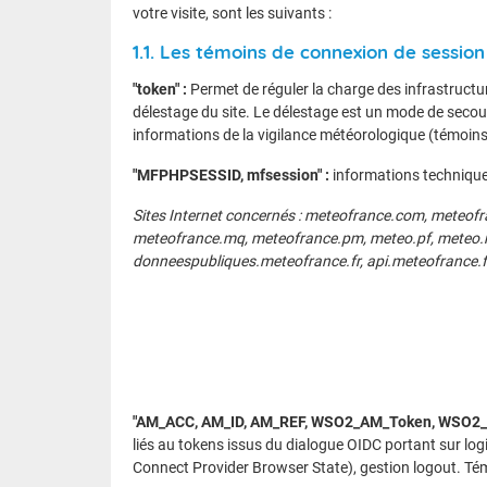
Wallis e
Grand fr
votre visite, sont les suivants :
1.1. Les témoins de connexion de session
"token" :
Permet de réguler la charge des infrastructur
délestage du site. Le délestage est un mode de seco
informations de la vigilance météorologique (témoin
"MFPHPSESSID, mfsession" :
informations technique
Sites Internet concernés : meteofrance.com, meteofr
meteofrance.mq, meteofrance.pm, meteo.pf, meteo.nc
donneespubliques.meteofrance.fr, api.meteofrance.f
"AM_ACC, AM_ID, AM_REF, WSO2_AM_Token, WSO2_A
liés au tokens issus du dialogue OIDC portant sur 
Connect Provider Browser State), gestion logout. T