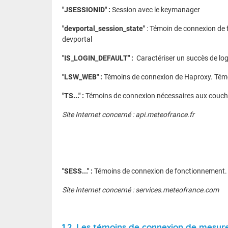
"JSESSIONID" :
Session avec le keymanager
"devportal_session_state"
: Témoin de connexion de 
devportal
"IS_LOGIN_DEFAULT" :
Caractériser un succès de log
"LSW_WEB" :
Témoins de connexion de Haproxy. Tém
"TS..." :
Témoins de connexion nécessaires aux couch
Site Internet concerné : api.meteofrance.fr
"SESS..." :
Témoins de connexion de fonctionnement.
Site Internet concerné : services.meteofrance.com
1.2. Les témoins de connexion de mesure