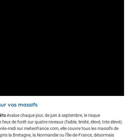
sur vos massifs
êts
évalue chaque jour, de juin à septembre, le risque
eux de forêt sur quatre niveaux (faible, limité, élevé, très élevé).
rès-midi sur meteofrance.com, elle couvre tous les massifs de
pris la Bretagne, la Normandie ou l'Île-de-France, désormais