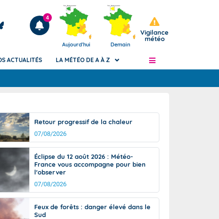
4
Vigilance
météo
Aujourd'hui
Demain
OS ACTUALITÉS
LA MÉTÉO DE A À Z
Articles
ngers
Retour progressif de la chaleur
Phénomènes dangereux de J+2 à J+7
07/08/2026
civile
Avertissement pluies intenses à l'échelle
des communes (Apic)
és
Éclipse du 12 août 2026 : Météo-
Bulletins Marine
France vous accompagne pour bien
l'observer
ateur de
Bulletins d'estimation du risque
d'avalanche
07/08/2026
-pompier
Météo des forêts
Feux de forêts : danger élevé dans le
Vigicrues
Sud