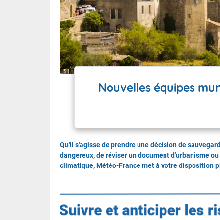
Wallis e
Grand fr
Nouvelles équipes mun
Qu'il s'agisse de prendre une décision de sauvegar
dangereux, de réviser un document d'urbanisme o
climatique, Météo-France met à votre disposition pl