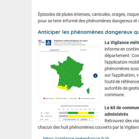
Épisodes de pluies intenses, canicules, orages, risque
pour se tenir informé des phénomènes dangereux et a
Anticiper les phénomènes dangereux qui
La Vigilance mét
informe en conti
département. Cons
l'application mobi
phénomènes suscept
sur l'application,
l'outil de référen
autorités de gest
commune.
Le kit de communi
administrés
Retrouvez des vis
chacun des huit phénomènes couverts par la Vigilanc
→
https://vigilance.meteofrance.fr/fr