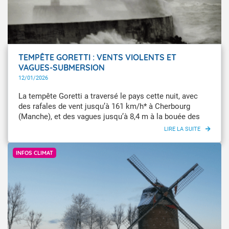
TEMPÊTE GORETTI : VENTS VIOLENTS ET
VAGUES-SUBMERSION
12/01/2026
La tempête Goretti a traversé le pays cette nuit, avec
des rafales de vent jusqu’à 161 km/h* à Cherbourg
(Manche), et des vagues jusqu’à 8,4 m à la bouée des
Pierres Noires, située à proximité de la rade de Brest
(Finistère). Ce vendredi, des rafales de vent importantes
Infoclimat / Emilien80
sont attendues sur la façade atlantique, en particulier
INFOS CLIMAT
sur les Landes et les Pyrénées-Atlantiques.