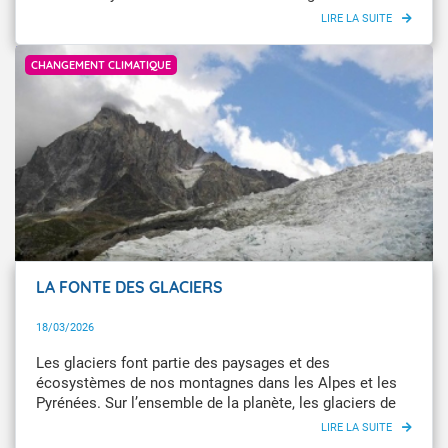
observations, aux modèles et à la recherche, afin
d’éclairer les décisions publiques et l’adaptation des
Laurent Heurley / L’Œildu climat / Météo-France
territoires. Cette page rassemble nos contenus phares :
CHANGEMENT CLIMATIQUE
chiffres clés, événements extrêmes, expertise
scientifique… pour faire le point sur les changements
déjà à l’œuvre en France.
LA FONTE DES GLACIERS
18/03/2026
Les glaciers font partie des paysages et des
écosystèmes de nos montagnes dans les Alpes et les
Pyrénées. Sur l’ensemble de la planète, les glaciers de
montagne rétrécissent à une vitesse sans précédent.
Dans les Alpes, la moitié du volume de glace a déjà