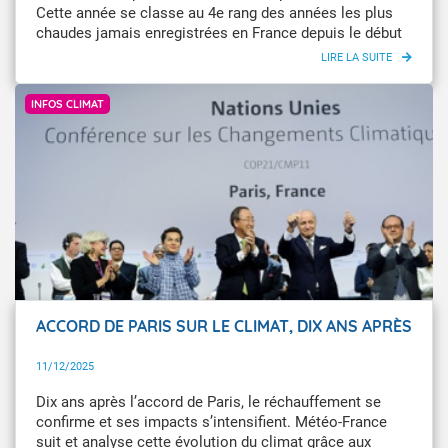
Cette année se classe au 4e rang des années les plus
chaudes jamais enregistrées en France depuis le début
des mesures en 1900, derrière les années 2022 et 2023
et 2020, devant 2024. Une année qui serait moyenne
Arnaud Bouissou / Terra
dans une France à +2,7 °C (horizon 2050) et froide dans
INFOS CLIMAT
une France à +4 °C (horizon 2100) d'après la Trajectoire
de réchauffement de référence pour l’adaptation au
changement climatique (TRACC).
ACCORD DE PARIS SUR LE CLIMAT, DIX ANS APRÈS
11/12/2025
Dix ans après l’accord de Paris, le réchauffement se
confirme et ses impacts s’intensifient. Météo-France
suit et analyse cette évolution du climat grâce aux