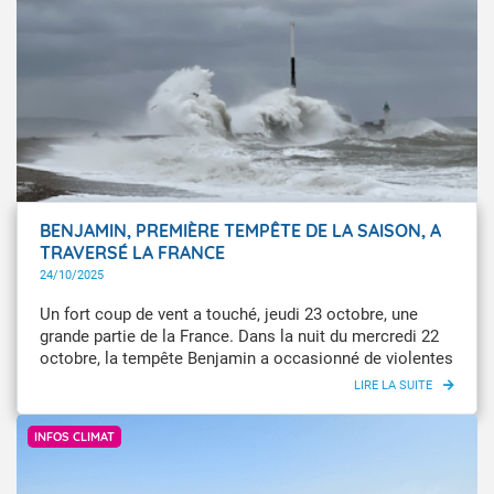
ces événements climatiques et toute l'importance des
services météorologiques dans l'anticipation des ces
phénomènes extrêmes.
BENJAMIN, PREMIÈRE TEMPÊTE DE LA SAISON, A
TRAVERSÉ LA FRANCE
24/10/2025
Un fort coup de vent a touché, jeudi 23 octobre, une
grande partie de la France. Dans la nuit du mercredi 22
octobre, la tempête Benjamin a occasionné de violentes
rafales et de fortes vagues sur la façade atlantique,
ainsi que sur les régions limitrophes de la Manche. Elle
Infoclimat / Corinna
a ensuite progressé à l’intérieur des terres, produisant
INFOS CLIMAT
des rafales de vent supérieures à 100 km/h par endroits,
des averses orageuses et des pluies soutenues. Elle
s’est évacuée en soirée de jeudi par l’est et la Corse.