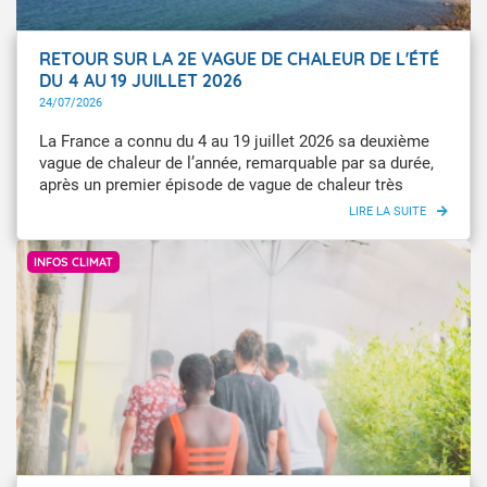
RETOUR SUR LA 2E VAGUE DE CHALEUR DE L'ÉTÉ
DU 4 AU 19 JUILLET 2026
24/07/2026
La France a connu du 4 au 19 juillet 2026 sa deuxième
vague de chaleur de l’année, remarquable par sa durée,
après un premier épisode de vague de chaleur très
intense du 17 au 30 juin et un épisode caniculaire
particulièrement précoce en mai, mais qui n’avait pas
Météo-France
atteint les seuils de la vague de chaleur. Au plus fort de
INFOS CLIMAT
l’épisode, le 12 juillet 2026, 37 départements ont été
placés en Vigilance rouge canicule et 46 en Vigilance
orange canicule.