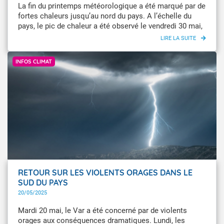
La fin du printemps météorologique a été marqué par de
fortes chaleurs jusqu’au nord du pays. A l’échelle du
pays, le pic de chaleur a été observé le vendredi 30 mai,
avec des températures jamais vues en mai du Sud-
Ouest jusqu’au val de Loire. Il s’agit de l’après-midi de
Infoclimat / Autre83
mai le plus chaud en moyenne sur la France. Samedi 31
INFOS CLIMAT
mai, la chaleur s’est accentuée dans le Nord-Est, avec
encore, très localement, des températures inédites pour
un mois de mai.
RETOUR SUR LES VIOLENTS ORAGES DANS LE
SUD DU PAYS
20/05/2025
Mardi 20 mai, le Var a été concerné par de violents
orages aux conséquences dramatiques. Lundi, les