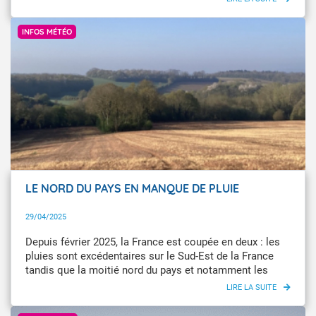
côtes de la Manche jusqu’aux Hauts-de France ainsi
Infoclimat / Sebgir
qu’en région parisienne, cet épisode est remarquable,
INFOS MÉTÉO
avec localement un écart à la normale de plus de 10 °C.
LE NORD DU PAYS EN MANQUE DE PLUIE
29/04/2025
Depuis février 2025, la France est coupée en deux : les
pluies sont excédentaires sur le Sud-Est de la France
tandis que la moitié nord du pays et notamment les
Hauts-de-France connaît un déficit prolongé de
pluviométrie.
Getty Image