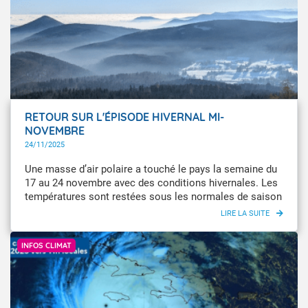
RETOUR SUR L'ÉPISODE HIVERNAL MI-
NOVEMBRE
24/11/2025
Une masse d’air polaire a touché le pays la semaine du
17 au 24 novembre avec des conditions hivernales. Les
températures sont restées sous les normales de saison
avec des gelées parfois fortes, accompagnées
localement de phénomènes verglaçants. La neige a fait
Météo-France
son apparition jusqu'en plaine le week-end du 22 et 23
INFOS CLIMAT
novembre.