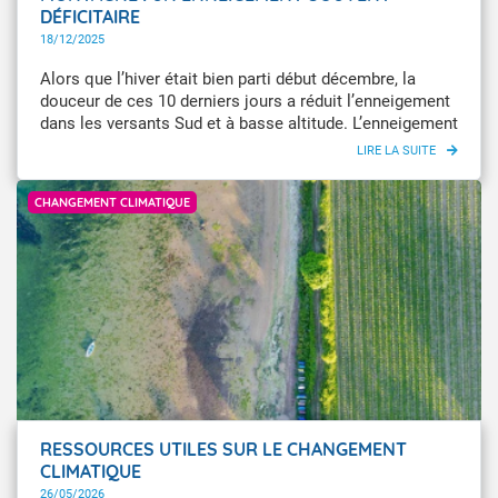
DÉFICITAIRE
18/12/2025
Alors que l’hiver était bien parti début décembre, la
douceur de ces 10 derniers jours a réduit l’enneigement
dans les versants Sud et à basse altitude. L’enneigement
est souvent déficitaire, il faut aller au cœur des Alpes en
altitude pour avoir un manteau neigeux abondant.
Baptiste Mourcel / L’Œil du climat / Météo-France
CHANGEMENT CLIMATIQUE
RESSOURCES UTILES SUR LE CHANGEMENT
CLIMATIQUE
26/05/2026