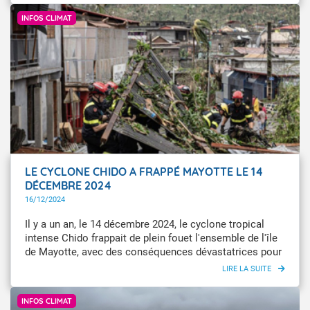
IISC7 - Sécurité civile
disparu depuis 1900. Dans les Pyrénées, il ne reste plus
INFOS CLIMAT
que 10 % des glaciers présents il y a un siècle, et ils
auront totalement disparu dans une dizaine d’années. La
Journée mondiale des glaciers célébrée ce samedi 21
mars 2026 rappelle le rôle crucial des glaciers, ces
masses de glace indispensables pour les générations
futures.
LE CYCLONE CHIDO A FRAPPÉ MAYOTTE LE 14
DÉCEMBRE 2024
16/12/2024
Il y a un an, le 14 décembre 2024, le cyclone tropical
intense Chido frappait de plein fouet l'ensemble de l'île
de Mayotte, avec des conséquences dévastatrices pour
le territoire et la population. Les rafales observées ont
dépassé les 200 km/h. Un cyclone comme l'île n'en
Infoclimat / Sylvain Lesueur
avait pas connu depuis plus de 90 ans. Cet évènement
INFOS CLIMAT
nous rappelle la vulnérabilité de nos territoires face à