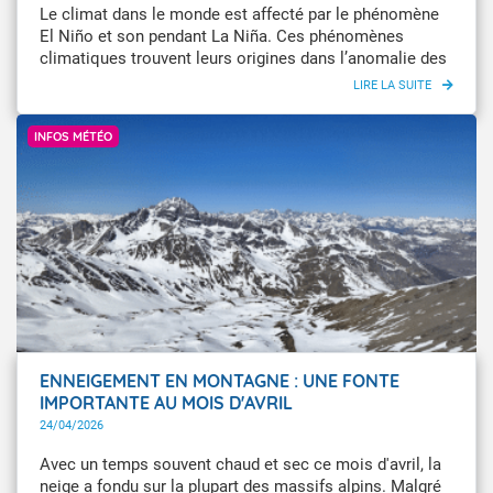
Le climat dans le monde est affecté par le phénomène
El Niño et son pendant La Niña. Ces phénomènes
climatiques trouvent leurs origines dans l’anomalie des
températures des eaux de surface du Pacifique
équatorial. La survenue d’un événement El Niño marqué
Mathieu Faluomi
en 2026-2027, s’ajoutant à l’effet du changement
INFOS MÉTÉO
climatique, augmenterait les probabilités d’observer, en
2026 ou en 2027, une valeur de température moyenne
planétaire proche ou supérieure au record de 2024.
ENNEIGEMENT EN MONTAGNE : UNE FONTE
IMPORTANTE AU MOIS D'AVRIL
24/04/2026
Avec un temps souvent chaud et sec ce mois d'avril, la
neige a fondu sur la plupart des massifs alpins. Malgré