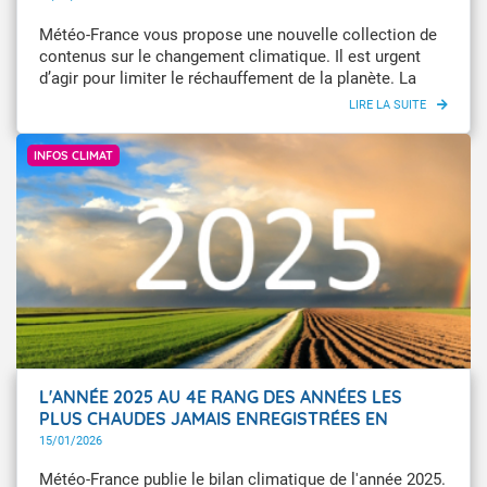
Météo-France vous propose une nouvelle collection de
contenus sur le changement climatique. Il est urgent
d’agir pour limiter le réchauffement de la planète. La
preuve en chiffres : +1,4 °C de réchauffement au niveau
planétaire, une hausse plus marquée en Europe (+2,3
GettyImages
°C) et +1,9 °C pour la France hexagonale et la Corse par
INFOS CLIMAT
rapport à la période préindustrielle. Mobilisons nos
ressources.
L'ANNÉE 2025 AU 4E RANG DES ANNÉES LES
PLUS CHAUDES JAMAIS ENREGISTRÉES EN
FRANCE
15/01/2026
Météo-France publie le bilan climatique de l'année 2025.