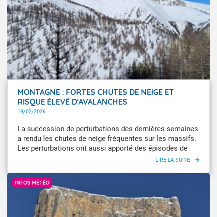
MONTAGNE : FORTES CHUTES DE NEIGE ET
RISQUE ÉLEVÉ D'AVALANCHES
19/02/2026
La succession de perturbations des dernières semaines
a rendu les chutes de neige fréquentes sur les massifs.
Les perturbations ont aussi apporté des épisodes de
redoux pluvieux et de vent tempétueux. En conséquence,
le manteau neigeux devient très instable, et le risque
Météo-France / Alexandre Trajan
d'avalanches est "élevé" ( entre 3 et 5 sur une échelle de
INFOS MÉTÉO
5) sur la plupart des massifs. Il convient donc d'être très
prudent avant de partir en montagne.