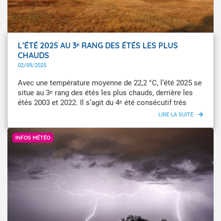
L’ÉTÉ 2025 AU 3ᵉ RANG DES ÉTÉS LES PLUS
CHAUDS
02/09/2025
Avec une température moyenne de 22,2 °C, l’été 2025 se
situe au 3ᵉ rang des étés les plus chauds, derrière les
étés 2003 et 2022. Il s’agit du 4ᵉ été consécutif très
chaud. Découvrez notre bilan climatique complet.
@MtEden via @Infoclimat
INFOS MÉTÉO