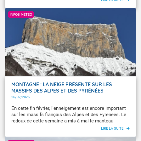
plus pluvieux et au 4e rang des hivers les plus doux.
Météo-France / Alexandre Trajan
INFOS MÉTÉO
MONTAGNE : LA NEIGE PRÉSENTE SUR LES
MASSIFS DES ALPES ET DES PYRÉNÉES
26/02/2026
En cette fin février, l'enneigement est encore important
sur les massifs français des Alpes et des Pyrénées. Le
redoux de cette semaine a mis à mal le manteau
neigeux sur les autres massifs.
Infoclimat17100