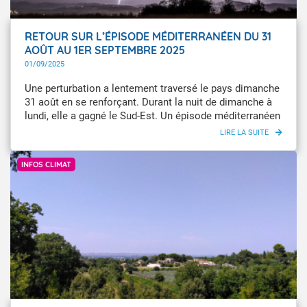
RETOUR SUR L’ÉPISODE MÉDITERRANÉEN DU 31
AOÛT AU 1ER SEPTEMBRE 2025
01/09/2025
Une perturbation a lentement traversé le pays dimanche
31 août en se renforçant. Durant la nuit de dimanche à
lundi, elle a gagné le Sud-Est. Un épisode méditerranéen
s’est mis en place, avec des orages caractérisés par de
très fortes intensités pluvieuses.
Infoclimat / ProvenceCCA
INFOS CLIMAT