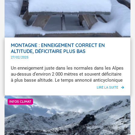
MONTAGNE : ENNEIGEMENT CORRECT EN
ALTITUDE, DÉFICITAIRE PLUS BAS
27/02/2025
Un enneigement juste dans les normales dans les Alpes
au-dessus d’environ 2 000 mètres et souvent déficitaire
à plus basse altitude. Le temps annoncé anticyclonique
aura peu d'effet sur les hauteurs de neige sur la plupart
des Alpes. Les Pyrénées présentent un enneigement
Jérémy Gaudin
correct en altitude à partir d’environ 2 200 m – mais
INFOS CLIMAT
déficitaire à plus basse altitude.