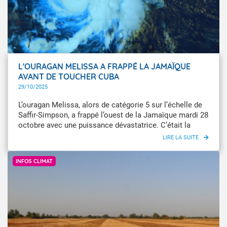
L'OURAGAN MELISSA A FRAPPÉ LA JAMAÏQUE
AVANT DE TOUCHER CUBA
29/10/2025
L’ouragan Melissa, alors de catégorie 5 sur l’échelle de
Saffir-Simpson, a frappé l’ouest de la Jamaïque mardi 28
octobre avec une puissance dévastatrice. C’était la
première fois qu’un ouragan d’une telle violence touche
les terres de ce pays. Après avoir traversé la Jamaïque,
@romèze01 via @Infoclimat
il a pris la direction de Cuba en repassant en catégorie
INFOS CLIMAT
4. Il reste néanmoins l’un des ouragans les plus
puissants jamais enregistrés dans le bassin des
Caraïbes.