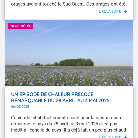
orages avaient touché le Sud-Ouest. Ces orages ont été
particulièrement violents avec de très fortes intensités
pluvieuses, accompagnées de chutes de grêle, de
Infoclimat / sebgir
rafales et d'une importante activité électrique.
INFOS MÉTÉO
UN ÉPISODE DE CHALEUR PRÉCOCE
REMARQUABLE DU 28 AVRIL AU 3 MAI 2025
06/05/2025
L’épisode inhabituellement chaud pour la saison qui a
concerné le pays du 28 avril au 3 mai 2025 n’est pas
inédit à l’échelle du pays. Il a déjà fait un peu plus chaud
un peu plus tôt dans la saison. En revanche, sur les