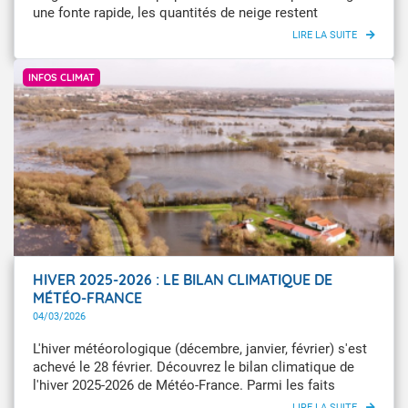
une fonte rapide, les quantités de neige restent
importantes dans les Pyrénées avec un risque
d'avalanches.
@sargawaen via @Infoclimat
INFOS CLIMAT
HIVER 2025-2026 : LE BILAN CLIMATIQUE DE
MÉTÉO-FRANCE
04/03/2026
L'hiver météorologique (décembre, janvier, février) s'est
achevé le 28 février. Découvrez le bilan climatique de
l'hiver 2025-2026 de Météo-France. Parmi les faits
marquants, cet hiver se classe au 8e rang des hivers les