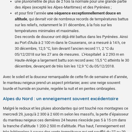
une pluviométrie de plus de 2 fois la normale pour une grande partie
des Alpes (excepté les Alpes-Maritimes) et des Pyrénées ;
et pour finir l’année
une séquence exceptionnellement douce en
altitude
, qui devrait voir de nombreux records de températures battus
sur les reliefs, notamment le 31 décembre, à la fois sur les
températures minimales et maximales.
Des records de douceur ont déjà été battus dans les Pyrénées. Ainsi
au Port d’Aula à 2 100 m dans le Couserans, on a mesuré à 14 h, ce
30 décembre, 12,5 °C, loin devant l’ancien record 11, 2 °C du
05/12/2018 sur les 27 ans de mesures. L’Hospitalet à 2 293 m en
Haute-Ariège a largement battu son record avec 15,5 °C atteints le 30
décembre, devançant de très loin les 12,9 °C du 05/12/2018.
Avec le soleil et la douceur remarquable de cette fin de semaine et d’année,
le manteau neigeux prend un aspect printanier, avec une neige souvent
lourde et humide en journée, regelée la nuit et en pentes ombragées.
Alpes du Nord : un enneigement souvent excédentaire
Malgré le redoux et les pluies abondantes qui ont touché nos montagnes ce
mercredi 29, jusqu'à 2 300 à 2 600 m selon les massifs, la perte d’épaisseur
du manteau neigeux ces dernières 24 heures n'excède pas 5 à 15 cm dans
la tranche d’altitude 1 200-2 500 m d'altitude. Plus haut, l’enneigement est
très hétérogène à cause des vents tempétueux qui ont soufflé du 27 au 29