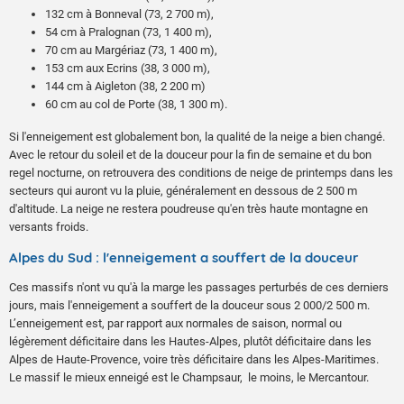
132 cm à Bonneval (73, 2 700 m),
54 cm à Pralognan (73, 1 400 m),
70 cm au Margériaz (73, 1 400 m),
153 cm aux Ecrins (38, 3 000 m),
144 cm à Aigleton (38, 2 200 m)
60 cm au col de Porte (38, 1 300 m).
Si l'enneigement est globalement bon, la qualité de la neige a bien changé.
Avec le retour du soleil et de la douceur pour la fin de semaine et du bon
regel nocturne, on retrouvera des conditions de neige de printemps dans les
secteurs qui auront vu la pluie, généralement en dessous de 2 500 m
d'altitude. La neige ne restera poudreuse qu'en très haute montagne en
versants froids.
Alpes du Sud : l'enneigement a souffert de la douceur
Ces massifs n'ont vu qu'à la marge les passages perturbés de ces derniers
jours, mais l'enneigement a souffert de la douceur sous 2 000/2 500 m.
L’enneigement est, par rapport aux normales de saison, normal ou
légèrement déficitaire dans les Hautes-Alpes, plutôt déficitaire dans les
Alpes de Haute-Provence, voire très déficitaire dans les Alpes-Maritimes.
Le massif le mieux enneigé est le Champsaur, le moins, le Mercantour.