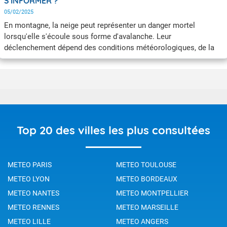
S'INFORMER ?
05/02/2025
En montagne, la neige peut représenter un danger mortel
lorsqu'elle s'écoule sous forme d'avalanche. Leur
déclenchement dépend des conditions météorologiques, de la
structure du manteau neigeux et de sa stabilité, ainsi que du
relief des lieux. Lorsqu’une Vigilance avalanches est activée ne
sortez pas en montagne et restez informés auprès des autorités
et des stations de montagne.
Top 20 des villes les plus consultées
METEO PARIS
METEO TOULOUSE
METEO LYON
METEO BORDEAUX
METEO NANTES
METEO MONTPELLIER
METEO RENNES
METEO MARSEILLE
METEO LILLE
METEO ANGERS