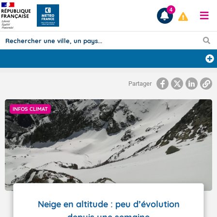
4
Prévisions
Partager
TOUS LES RÉSULTATS
INFOS CLIMAT
Articles
Neige en altitude : peu d’évolution