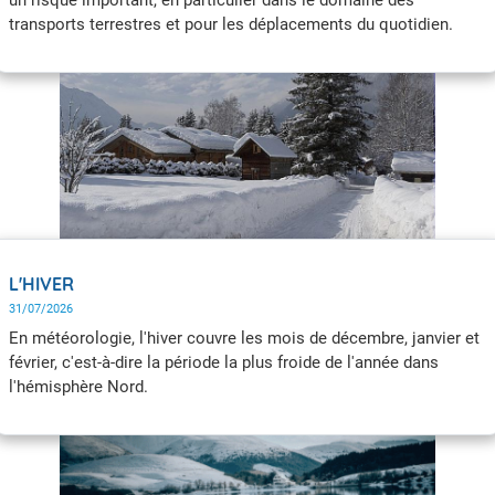
transports terrestres et pour les déplacements du quotidien.
Alors que sur les massifs montagneux, la neige peut déjà faire
de brèves apparitions dès l’été au-dessus de 2 000 à 2 500 m
d’altitude, en plaine, on rencontre fréquemment des épisodes de
neige dès la deuxième quinzaine du mois de novembre, jusqu’en
mars ou avril, parfois même au mois de mai.
L'HIVER
31/07/2026
En météorologie, l'hiver couvre les mois de décembre, janvier et
février, c'est-à-dire la période la plus froide de l'année dans
l'hémisphère Nord.