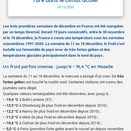
rare dans le climat actuel
20/12/2022
Les trois premières semaines de décembre en France ont été marquées
par un temps hivernal. Durant 19 jours consécutifs, entre le 30 novembre
et le 18 décembre, la France a connu une température sous les normales
saisonnières 1991-2020. La semaine du 11 au 18 décembre, le froid s’est
installé sur l’ensemble du pays avec de très fortes gelées et des
températures glaciales principalement dans le nord du pays.
Un froid parfois intense : jusqu’à – 19,4 °C en Moselle
La semaine du 11 au 18 décembre, le mercure a plongé d’un cran. De
très
fortes gelée
s ont touché la moitié nord. Certaines stations ont connu des
journées sans dégel.
Quelques valeurs remarquables ont été observées, avec jusqu’à :
•
-19,4 °C
à Buhl-Lorraine (57) ;
•
-12,9 °C
à Strasbourg (le plus froid en décembre depuis 2010) ;
•
-12,2 °C
à Nancy (le plus froid en décembre depuis 2010) ;
•
-11,0 °C
à Metz (le plus froid en décembre depuis 2010) ;
•
-10,6 °C
à Colmar (le plus froid en décembre depuis 2014) ;
•
-5,0 °C
à Paris (première forte gelée avant le nouvel an depuis novembre