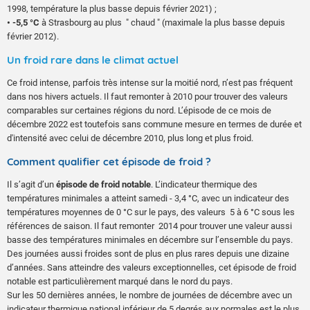
1998, température la plus basse depuis février 2021) ;
• -5,5 °C
à Strasbourg au plus " chaud " (maximale la plus basse depuis
février 2012).
Un froid rare dans le climat actuel
Ce froid intense, parfois très intense sur la moitié nord, n’est pas fréquent
dans nos hivers actuels. Il faut remonter à 2010 pour trouver des valeurs
comparables sur certaines régions du nord. L’épisode de ce mois de
décembre 2022 est toutefois sans commune mesure en termes de durée et
d'intensité avec celui de décembre 2010, plus long et plus froid.
Comment qualifier cet épisode de froid ?
Il s’agit d’un
épisode de froid notable
. L’indicateur thermique des
températures minimales a atteint samedi - 3,4 °C, avec un indicateur des
températures moyennes de 0 °C sur le pays, des valeurs 5 à 6 °C sous les
références de saison. Il faut remonter 2014 pour trouver une valeur aussi
basse des températures minimales en décembre sur l’ensemble du pays.
Des journées aussi froides sont de plus en plus rares depuis une dizaine
d’années. Sans atteindre des valeurs exceptionnelles, cet épisode de froid
notable est particulièrement marqué dans le nord du pays.
Sur les 50 dernières années, le nombre de journées de décembre avec un
indicateur thermique national inférieur de 5 degrés aux normales est le plus