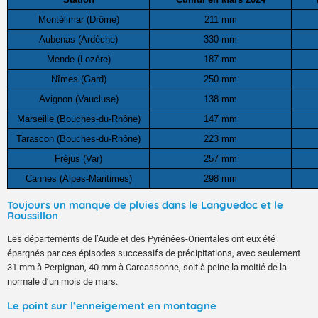
Montélimar (Drôme)
211 mm
Aubenas (Ardèche)
330 mm
Mende (Lozère)
187 mm
Nîmes (Gard)
250 mm
Avignon (Vaucluse)
138 mm
Marseille (Bouches-du-Rhône)
147 mm
Tarascon (Bouches-du-Rhône)
223 mm
Fréjus (Var)
257 mm
Cannes (Alpes-Maritimes)
298 mm
Toujours un manque de pluies dans le Languedoc et le
Roussillon
Les départements de l’Aude et des Pyrénées-Orientales ont eux été
épargnés par ces épisodes successifs de précipitations, avec seulement
31 mm à Perpignan, 40 mm à Carcassonne, soit à peine la moitié de la
normale d’un mois de mars.
Le point sur l’enneigement en montagne