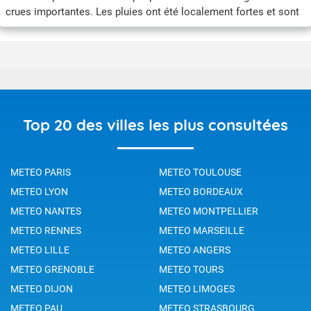
crues importantes. Les pluies ont été localement fortes et sont
arrivées sur des sols détrempés. Ces conditions ont favorisé
une réaction des cours d’eau qui ont atteint des niveaux
exceptionnels par endroit.
Top 20 des villes les plus consultées
METEO PARIS
METEO TOULOUSE
METEO LYON
METEO BORDEAUX
METEO NANTES
METEO MONTPELLIER
METEO RENNES
METEO MARSEILLE
METEO LILLE
METEO ANGERS
METEO GRENOBLE
METEO TOURS
METEO DIJON
METEO LIMOGES
METEO PAU
METEO STRASBOURG