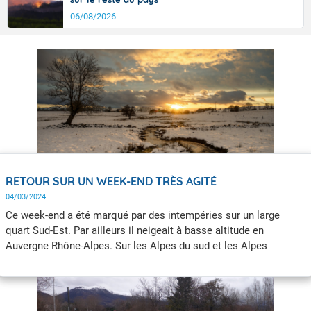
06/08/2026
RETOUR SUR UN WEEK-END TRÈS AGITÉ
04/03/2024
Ce week-end a été marqué par des intempéries sur un large
quart Sud-Est. Par ailleurs il neigeait à basse altitude en
Auvergne Rhône-Alpes. Sur les Alpes du sud et les Alpes
frontalières, il est tombé plus d’un mètre de neige en 24 h,
parfois dès 1700 m, et jusqu’à 1,50 m vers 2500 m, conduisant à
la hausse du risque d’avalanches ce matin sur le Queyras et la
Haute-Maurienne : risque maximal 5/5.