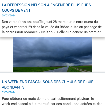
LA DÉPRESSION NELSON A ENGENDRÉ PLUSIEURS
COUPS DE VENT
29/03/2024
Des vents forts ont soufflé jeudi 28 mars sur le nord-ouest du
pays et vendredi 29 dans la vallée du Rhône suite au passage de
la dépression nommée « Nelson ». Celle-ci a généré un premier
coup de vent mercredi soir sur les côtes de l’Atlantique et de la
Manche. Des rafales de 100 km/h à 120 km/h ont été relevées
lors des différentes salves.
UN WEEK-END PASCAL SOUS DES CUMULS DE PLUIE
ABONDANTS
03/04/2024
Pour clôturer ce mois de mars particulièrement pluvieux, le
week-end pascal a été marqué par des conditions agitées et des