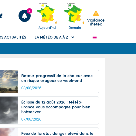
4
Vigilance
météo
Aujourd'hui
Demain
OS ACTUALITÉS
LA MÉTÉO DE A À Z
Articles
ngers
Retour progressif de la chaleur avec
Phénomènes dangereux de J+2 à J+7
un risque orageux ce week-end
civile
Avertissement pluies intenses à l'échelle
08/08/2026
des communes (Apic)
és
Bulletins Marine
Éclipse du 12 août 2026 : Météo-
France vous accompagne pour bien
ateur de
Bulletins d'estimation du risque
l'observer
d'avalanche
07/08/2026
-pompier
Météo des forêts
Vigicrues
Feux de forêts : danger élevé dans le