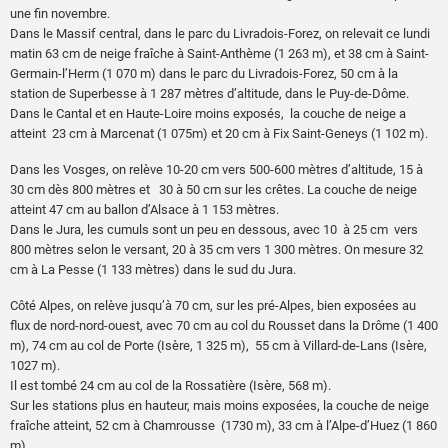
une fin novembre.
Dans le Massif central, dans le parc du Livradois-Forez, on relevait ce lundi
matin 63 cm de neige fraîche à Saint-Anthème (1 263 m), et 38 cm à Saint-
Germain-l’Herm (1 070 m) dans le parc du Livradois-Forez, 50 cm à la
station de Superbesse à 1 287 mètres d’altitude, dans le Puy-de-Dôme.
Dans le Cantal et en Haute-Loire moins exposés, la couche de neige a
atteint 23 cm à Marcenat (1 075m) et 20 cm à Fix Saint-Geneys (1 102 m).
Dans les Vosges, on relève 10-20 cm vers 500-600 mètres d’altitude, 15 à
30 cm dès 800 mètres et 30 à 50 cm sur les crêtes. La couche de neige
atteint 47 cm au ballon d’Alsace à 1 153 mètres.
Dans le Jura, les cumuls sont un peu en dessous, avec 10 à 25 cm vers
800 mètres selon le versant, 20 à 35 cm vers 1 300 mètres. On mesure 32
cm à La Pesse (1 133 mètres) dans le sud du Jura.
Côté Alpes, on relève jusqu’à 70 cm, sur les pré-Alpes, bien exposées au
flux de nord-nord-ouest, avec 70 cm au col du Rousset dans la Drôme (1 400
m), 74 cm au col de Porte (Isère, 1 325 m), 55 cm à Villard-de-Lans (Isère,
1027 m).
Il est tombé 24 cm au col de la Rossatière (Isère, 568 m).
Sur les stations plus en hauteur, mais moins exposées, la couche de neige
fraîche atteint, 52 cm à Chamrousse (1730 m), 33 cm à l’Alpe-d’Huez (1 860
m).