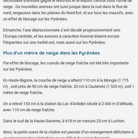
secondaire a ensuite gagné le Nord-Est et le Massif central sous forme de
neige . De nouvelles averses ont suivi jusque dans la nuit dans le flux de
nord, neigeuses dans les plaines du Nord-Est, et sur tous les massifs, avec
un effet de blocage sur les Pyrénées.
Dimanche, l’axe dépressionnaire s’est décalé progressivement vers
l’Europe centrale, et les averses à caractère hivernal étaient encore
fréquentes sur une moitié est, mais aussi sur les Pyrénées.
Plus d’un mètre de neige dans les Pyrénées
Par effet de blocage, les cumuls de neige fraîche ont été très importants
sur les Pyrénées.
En Haute-Bigorre, la couche de neige a atteint 110 cm à la Mongie (1 775
m) , soit près de 90 cm de neige fraîche, 20 cm à Cauterets (1 525 m), soit 1
mètre de neige fraîche.
On a relevé 153 cm à la station du Lac d’Ardiden située à 2 445 m d’altitude,
avec 110 cm de neige fraîche.
Dans le sud de la Haute-Garonne, à 618 m on mesure 23 cm à Luchon.
Ainsi, la partie ouest de la chaîne est passée d’un enneigement déficitaire à