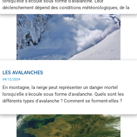
lorsqu'elle s'écoule sous forme d'avalanche. Leur
déclenchement dépend des conditions météorologiques, de la
structure du manteau neigeux et de sa stabilité, ainsi que du
relief des lieux. Lorsqu’une Vigilance avalanches est activée ne
sortez pas en montagne et restez informés auprès des autorités
et des stations de montagne.
LES AVALANCHES
04/12/2024
En montagne, la neige peut représenter un danger mortel
lorsqu'elle s'écoule sous forme d'avalanche. Quels sont les
différents types d'avalanche ? Comment se forment-elles ?