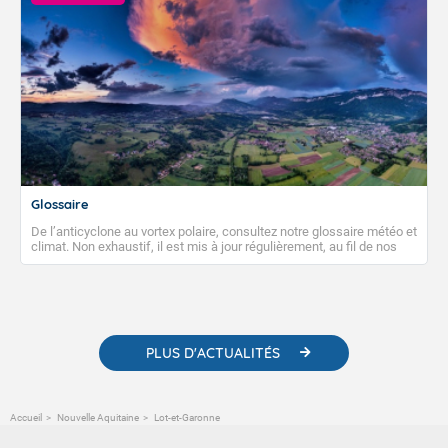
Glossaire
De l’anticyclone au vortex polaire, consultez notre glossaire météo et
climat. Non exhaustif, il est mis à jour régulièrement, au fil de nos
publications. Vous y trouverez également des liens utiles vers nos
contenus pédagogiques concernant les phénomènes
météorologiques et des informations scientifiques sur le
changement climatique.
PLUS D'ACTUALITÉS
Accueil
Nouvelle Aquitaine
Lot-et-Garonne