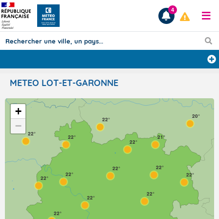
4
Prévisions
METEO LOT-ET-GARONNE
TOUS LES RÉSULTATS
+
20°
22°
−
Articles
22°
22°
21°
22°
22°
22°
22°
22°
22°
22°
22°
22°