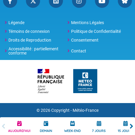
Légende
Mentions Légales
Témoins de connexion
Politique de Confidentialité
Droits de Reproduction
Consentement
Accessibilité : partiellement
Contact
conforme
© 2026 Copyright -
Météo-France
AUJOURD'HUI
DEMAIN
WEEK-END
7 JOURS
15 JOURS