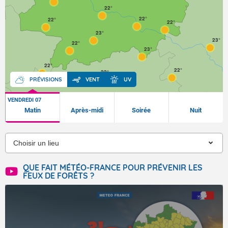
22°
22°
22°
22°
23°
23°
22°
23°
22°
22°
22°
PRÉVISIONS
VENT
UV
VENDREDI 07
Matin
Après-midi
Soirée
Nuit
QUE FAIT MÉTÉO-FRANCE POUR PRÉVENIR LES
FEUX DE FORÊTS ?