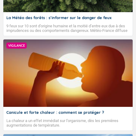
La Météo des forêts : s’informer sur le danger de feux
9 feux sur 10 sont d’origine humaine et la moitié d’entre eux due à des
imprudences ou des comportements dangereux. Météo-France diffuse
depuis 2023 la Météo des forêts afin d’informer quotidiennement le
public sur le niveau de danger de feux de forêts et faire connaître les
bons gestes pour éviter les départs d’incendie.
VIGILANCE
Canicule et forte chaleur : comment se protéger ?
La chaleur a un effet immédiat sur l’organisme, dès les premières
augmentations de température.