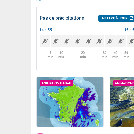
Pas de précipitations
METTRE À JOUR
14 : 55
15 : 
5
10
20
30
40
50
min
min
min
min
min
min
ANIMATION RADAR
ANIMATION 