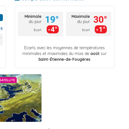
Minimale
Maximale
19°
30°
du jour
du jour
4°
1°
55
Ecart
Ecart
Écarts avec les moyennes de températures
minimales et maximales du mois de
août
sur
Saint-Étienne-de-Fougères
SATELLITE