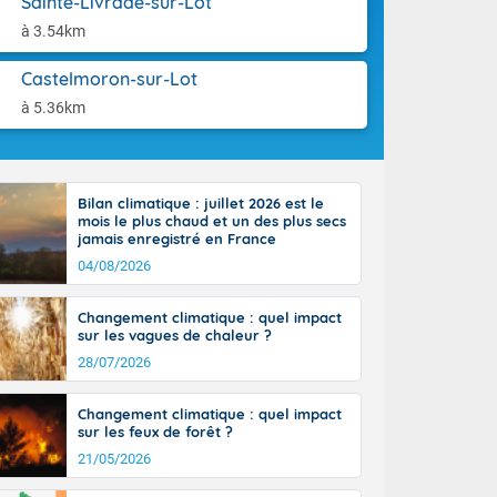
Sainte-Livrade-sur-Lot
tes
aison.
 possible sur
à 3.54km
e, avec des
bourgeonnent
Castelmoron-sur-Lot
rse sur le sud
à 5.36km
 sur la
d à nord-ouest
 entre 50 et
ur résiste sur
Bilan climatique : juillet 2026 est le
imales
mois le plus chaud et un des plus secs
Rhône-Alpes à
jamais enregistré en France
 terres et 20
04/08/2026
Changement climatique : quel impact
sur les vagues de chaleur ?
28/07/2026
ble du
Changement climatique : quel impact
es
sur les feux de forêt ?
u'à 50-60 km/h
21/05/2026
ilent les
ttoral l'après-