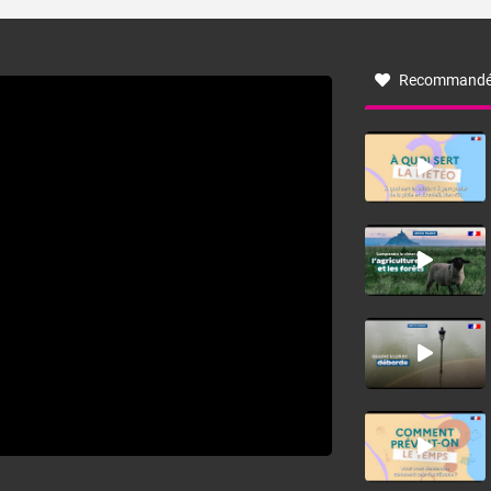
turbulent soufflant de secteur nord-ouest à nord, ou ouest
à nord-ouest, dans un secteur qui part du Roussillon à la
vallée de l’Aude et à l’ouest de l’Hérault. L’étymologie de
ce vent vient du latin trasmontanus, signifiant au-delà des
monts, en allusion aux régions montagneuses d’où
Recommandé
provient ce vent.