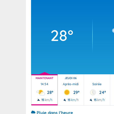
Wallis e
Grand fr
28°
MAINTENANT
JEUDI 06
14:54
Après-midi
Soirée
28°
29°
24°
15
km/h
15
km/h
15
km/h
Pluie dans l'heure