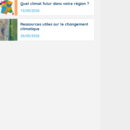
Quel climat futur dans votre région ?
n général, 14
r
13/05/2026
sse, il fait
ouvent 30 à 35
Ressources utiles sur le changement
climatique
26/05/2026