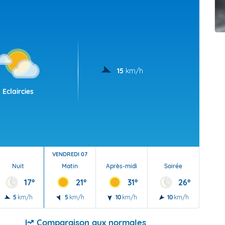
t Futuna
oid
15
km/h
Eclaircies
VENDREDI 07
Nuit
Matin
Après-midi
Soirée
Nu
17°
21°
31°
26°
5
km/h
5
km/h
10
km/h
10
km/h
5
Comparaison aux normales