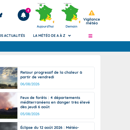
4
Vigilance
météo
Aujourd'hui
Demain
OS ACTUALITÉS
LA MÉTÉO DE A À Z
Articles
ngers
Retour progressif de la chaleur à
Phénomènes dangereux de J+2 à J+7
partir de vendredi
civile
Avertissement pluies intenses à l'échelle
06/08/2026
des communes (Apic)
és
Bulletins Marine
Feux de forêts : 4 départements
méditerranéens en danger très élevé
ateur de
Bulletins d'estimation du risque
dès jeudi 6 août
d'avalanche
05/08/2026
-pompier
Météo des forêts
Vigicrues
Éclipse du 12 août 2026 : Météo-