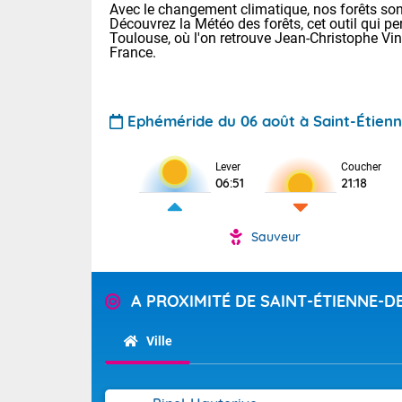
Avec le changement climatique, nos forêts sont
Découvrez la Météo des forêts, cet outil qui pe
Toulouse, où l'on retrouve Jean-Christophe Vi
France.
Ephéméride du 06 août à Saint-Étien
Voici les tem
Lever
Coucher
06:51
21:18
: 18/23 Paris
Clermont-Fd :
Limoges : 20/
Sauveur
Lille : 19/24
TENDANCE P
Cet après-mid
Pour la sema
A PROXIMITÉ DE SAINT-ÉTIENNE-
Risque orag
orange cani
Cette semain
temps devrait 
du-Sud (2A)
Ville
(69), Var (8
Tendance des
2026 :
Sur le Sud-Oue