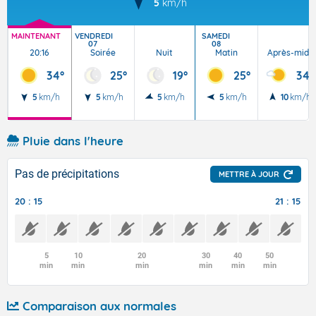
5
km/h
MAINTENANT
VENDREDI
SAMEDI
07
08
20:16
Soirée
Nuit
Matin
Après-midi
34°
25°
19°
25°
34°
5
km/h
5
km/h
5
km/h
5
km/h
10
km/h
Pluie dans l'heure
Pas de précipitations
METTRE À JOUR
20 : 15
21 : 15
5
10
20
30
40
50
min
min
min
min
min
min
Comparaison aux normales