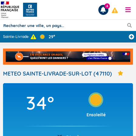
4
29°
Sainte-Livrade-
...
Prévisions
TOUS LES RÉSULTATS
METEO SAINTE-LIVRADE-SUR-LOT (47110)
Articles
34°
Ensoleillé