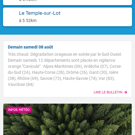
Le Temple-sur-Lot
à 5.52km
Demain samedi 08 août
Très chaud. Dégradation orageuse en soirée par le Sud-Ouest.
Demain samedi, 12 départements sont placés en vigilance
orange "Canicule" : Alpes-Maritimes (06), Ardèche (07), Corse-
du-Sud (2A), Haute-Corse (2B), Drôme (26), Gard (30), Isère
(38), Rhône (69), Savoie (73), Haute-Savoie (74), Var (83),
Vaucluse (84)
LIRE LE BULLETIN
INFOS MÉTÉO