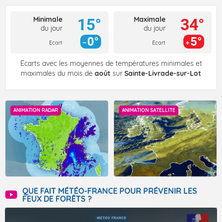
Minimale
Maximale
15°
34°
du jour
du jour
0°
5°
Ecart
Ecart
Écarts avec les moyennes de températures minimales et
maximales du mois de
août
sur
Sainte-Livrade-sur-Lot
ANIMATION RADAR
ANIMATION SATELLITE
QUE FAIT MÉTÉO-FRANCE POUR PRÉVENIR LES
FEUX DE FORÊTS ?