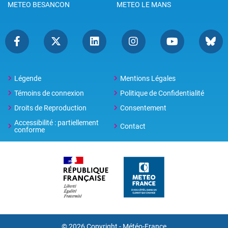
METEO BESANCON
METEO LE MANS
Légende
Mentions Légales
Témoins de connexion
Politique de Confidentialité
Droits de Reproduction
Consentement
Accessibilité : partiellement
Contact
conforme
© 2026 Copyright -
Météo-France