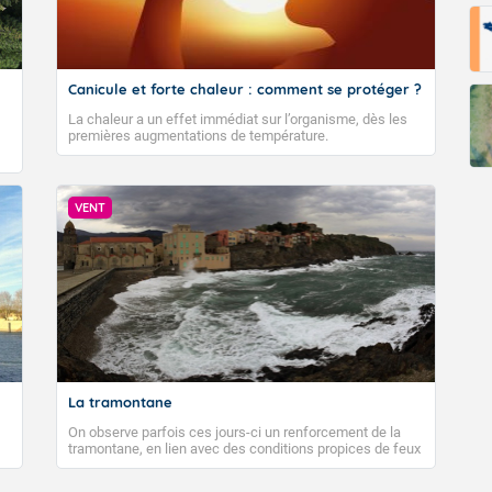
Canicule et forte chaleur : comment se protéger ?
La chaleur a un effet immédiat sur l’organisme, dès les
premières augmentations de température.
VENT
La tramontane
On observe parfois ces jours-ci un renforcement de la
tramontane, en lien avec des conditions propices de feux
de forêt. Mais qu'est-ce que la tramontane ? Quelles sont
ses caractéristiques ? La tramontane est un vent