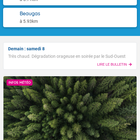
Beaugas
à 5.93km
Demain : samedi 8
Très chaud. Dégradation orageuse en soirée par le Sud-Ouest
LIRE LE BULLETIN
INFOS MÉTÉO