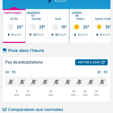
5
km/h
MAINTENANT
VENDREDI
SAMEDI
07
08
22:56
Soirée
Nuit
Matin
Après-midi
25°
23°
19°
25°
35°
5
km/h
10
km/h
10
km/h
5
km/h
5
km/h
Pluie dans l'heure
Pas de précipitations
METTRE À JOUR
22 : 55
23 : 55
5
10
20
30
40
50
min
min
min
min
min
min
Comparaison aux normales