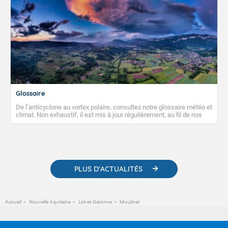
Glossaire
De l’anticyclone au vortex polaire, consultez notre glossaire météo et
climat. Non exhaustif, il est mis à jour régulièrement, au fil de nos
publications. Vous y trouverez également des liens utiles vers nos
contenus pédagogiques concernant les phénomènes
météorologiques et des informations scientifiques sur le
changement climatique.
PLUS D'ACTUALITÉS
Accueil
Nouvelle Aquitaine
Lot-et-Garonne
Moulinet