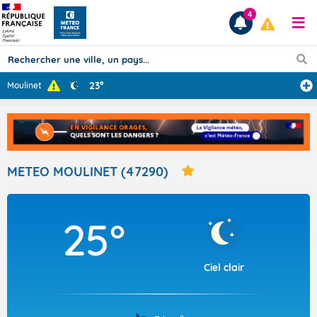
4
23°
Moulinet
Prévisions
TOUS LES RÉSULTATS
METEO MOULINET (47290)
Articles
25°
Ciel clair