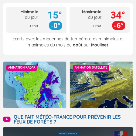
Minimale
Maximale
15°
34°
du jour
du jour
0°
6°
Ecart
Ecart
Écarts avec les moyennes de températures minimales et
maximales du mois de
août
sur
Moulinet
ANIMATION RADAR
ANIMATION SATELLITE
QUE FAIT MÉTÉO-FRANCE POUR PRÉVENIR LES
FEUX DE FORÊTS ?