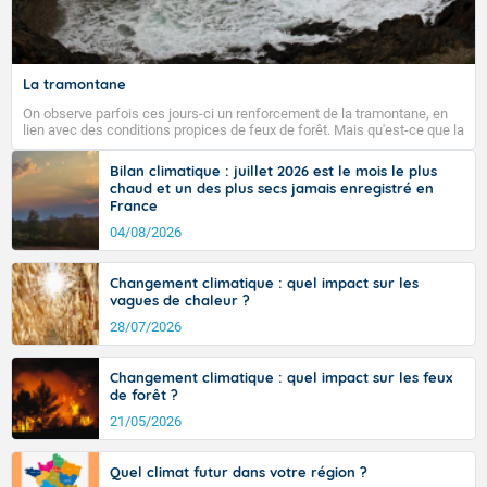
La tramontane
On observe parfois ces jours-ci un renforcement de la tramontane, en
lien avec des conditions propices de feux de forêt. Mais qu'est-ce que la
tramontane ? Quelles sont ses caractéristiques ? La tramontane est un
vent turbulent soufflant de secteur nord-ouest à nord, ou ouest à nord-
Bilan climatique : juillet 2026 est le mois le plus
ouest, dans un secteur qui part du Roussillon à la vallée de l’Aude et à
chaud et un des plus secs jamais enregistré en
l’ouest de l’Hérault. L’étymologie de ce vent vient du latin trasmontanus,
France
signifiant au-delà des monts, en allusion aux régions montagneuses
d’où provient ce vent.
04/08/2026
Changement climatique : quel impact sur les
vagues de chaleur ?
28/07/2026
Changement climatique : quel impact sur les feux
de forêt ?
21/05/2026
Quel climat futur dans votre région ?