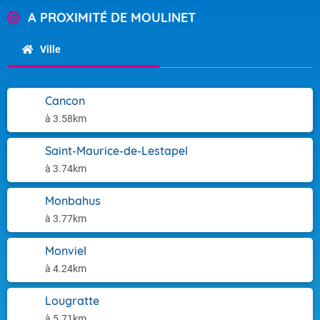
A PROXIMITÉ DE MOULINET
Ville
Cancon
à 3.58km
Saint-Maurice-de-Lestapel
à 3.74km
Monbahus
à 3.77km
Monviel
à 4.24km
Lougratte
à 5.71km