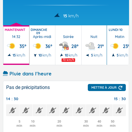
15
km/h
MAINTENANT
DIMANCHE
LUNDI 10
09
14:32
Après-midi
Soirée
Nuit
Matin
35°
36°
28°
21°
23°
15
km/h
10
km/h
10
km/h
5
km/h
5
km/h
70 km/h
Pluie dans l'heure
Pas de précipitations
METTRE À JOUR
14 : 30
15 : 30
5
10
20
30
40
50
min
min
min
min
min
min