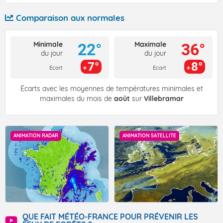
Comparaison aux normales
Minimale
Maximale
22°
36°
du jour
du jour
7°
8°
Ecart
Ecart
Écarts avec les moyennes de températures minimales et
maximales du mois de
août
sur
Villebramar
ANIMATION RADAR
ANIMATION SATELLITE
QUE FAIT MÉTÉO-FRANCE POUR PRÉVENIR LES