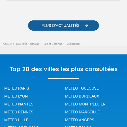
contenus pédagogiques concernant les phénomènes
météorologiques et des informations scientifiques sur le
changement climatique.
PLUS D'ACTUALITÉS
Accueil
Nouvelle Aquitaine
Lot-et-Garonne
Villebramar
Top 20 des villes les plus consultées
METEO PARIS
METEO TOULOUSE
METEO LYON
METEO BORDEAUX
METEO NANTES
METEO MONTPELLIER
METEO RENNES
METEO MARSEILLE
METEO LILLE
METEO ANGERS