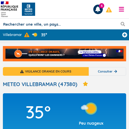
4
35°
Villebramar
Prévisions
TOUS LES RÉSULTATS
VIGILANCE ORANGE EN COURS
Consulter
Articles
METEO VILLEBRAMAR (47380)
35°
Peu nuageux