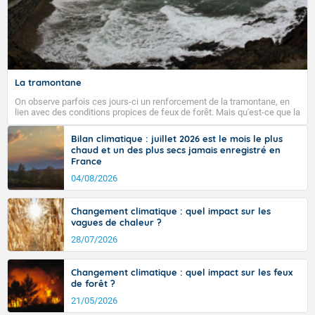
Fermer
La tramontane
On observe parfois ces jours-ci un renforcement de la tramontane, en
lien avec des conditions propices de feux de forêt. Mais qu'est-ce que la
tramontane ? Quelles sont ses caractéristiques ? La tramontane est un
vent turbulent soufflant de secteur nord-ouest à nord, ou ouest à nord-
Bilan climatique : juillet 2026 est le mois le plus
ouest, dans un secteur qui part du Roussillon à la vallée de l’Aude et à
chaud et un des plus secs jamais enregistré en
l’ouest de l’Hérault. L’étymologie de ce vent vient du latin trasmontanus,
France
signifiant au-delà des monts, en allusion aux régions montagneuses
d’où provient ce vent.
04/08/2026
Changement climatique : quel impact sur les
vagues de chaleur ?
28/07/2026
Changement climatique : quel impact sur les feux
de forêt ?
21/05/2026