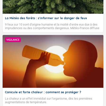
La Météo des forêts : s’informer sur le danger de feux
9 feux sur 10 sont d’origine humaine et la moitié d’entre eux due à des
imprudences ou des comportements dangereux. Météo-France diffuse
depuis 2023 la Météo des forêts afin d’informer quotidiennement le
public sur le niveau de danger de feux de forêts et faire connaître les
bons gestes pour éviter les départs d’incendie.
VIGILANCE
Voici les températures maximales prévues pour le lundi
10 août 2026 : Brest : 25 Paris : 32 Lyon : 36 Biarritz :
26 Cherbourg : 23 Tours : 33 Clermont-Fd : 33
Perpignan : 32 Rennes : 30 Nancy : 33 Limoges : 33
TENDANCE POUR LES JOURS SUIVANTS
Marseille : 35 Nantes : 33 Strasbourg : 34 Bordeaux :
31 Nice : 32 Lille : 27 Dijon : 33 Toulouse : 32 Ajaccio :
Pour la semaine du lundi 17 août 2026 au dimanche
34
23 août 2026 :
Demain : lundi10
Les températures devraient rester supérieures aux
normales de saison. Au niveau du temps sensible,
VIGILANCE ROUGE
Canicule et forte chaleur : comment se protéger ?
aucun scénario ne se dégage pour le moment.
Forte chaleur et orages locaux
La chaleur a un effet immédiat sur l’organisme, dès les premières
Tendance des températures pour la période du lundi
augmentations de température.
En matinée, des averses résiduelles concernent le
24 août 2026 au dimanche 6 septembre 2026 :