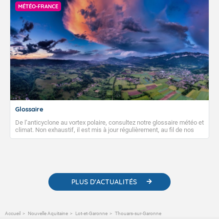
importants.
MÉTÉO-FRANCE
Glossaire
De l’anticyclone au vortex polaire, consultez notre glossaire météo et
climat. Non exhaustif, il est mis à jour régulièrement, au fil de nos
publications. Vous y trouverez également des liens utiles vers nos
contenus pédagogiques concernant les phénomènes
météorologiques et des informations scientifiques sur le
changement climatique.
PLUS D'ACTUALITÉS
Accueil
Nouvelle Aquitaine
Lot-et-Garonne
Thouars-sur-Garonne