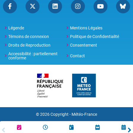
Légende
Mentions Légales
Témoins de connexion
Politique de Confidentialité
Droits de Reproduction
Consentement
Accessibilité : partiellement
Contact
conforme
© 2026 Copyright -
Météo-France