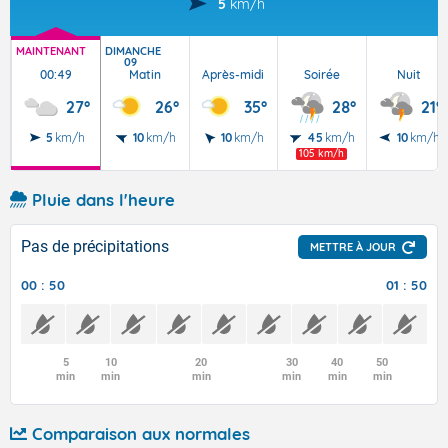
5
km/h
MAINTENANT
DIMANCHE
09
00:49
Matin
Après-midi
Soirée
Nuit
27°
26°
35°
28°
21°
5
km/h
10
km/h
10
km/h
45
km/h
10
km/h
105 km/h
Pluie dans l'heure
Pas de précipitations
METTRE À JOUR
00 : 50
01 : 50
5
10
20
30
40
50
min
min
min
min
min
min
Comparaison aux normales