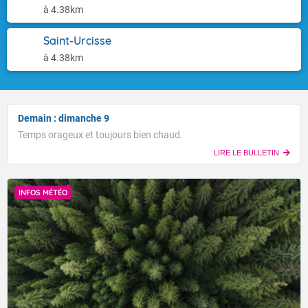
à 4.38km
Saint-Urcisse
à 4.38km
Demain : dimanche 9
Temps orageux et toujours bien chaud.
LIRE LE BULLETIN
INFOS MÉTÉO