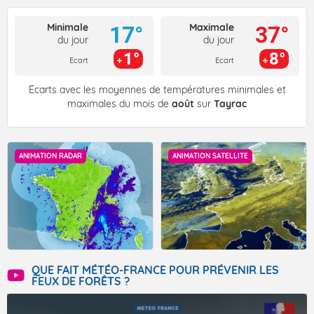
Minimale
Maximale
17°
37°
du jour
du jour
1°
8°
Ecart
Ecart
Écarts avec les moyennes de températures minimales et
maximales du mois de
août
sur
Tayrac
ANIMATION RADAR
ANIMATION SATELLITE
QUE FAIT MÉTÉO-FRANCE POUR PRÉVENIR LES
FEUX DE FORÊTS ?