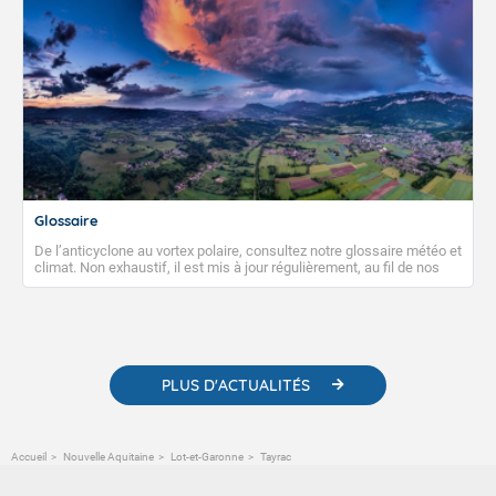
Glossaire
De l’anticyclone au vortex polaire, consultez notre glossaire météo et
climat. Non exhaustif, il est mis à jour régulièrement, au fil de nos
publications. Vous y trouverez également des liens utiles vers nos
contenus pédagogiques concernant les phénomènes
météorologiques et des informations scientifiques sur le
changement climatique.
PLUS D'ACTUALITÉS
Accueil
Nouvelle Aquitaine
Lot-et-Garonne
Tayrac