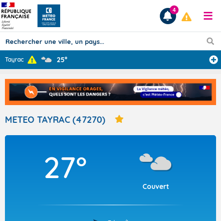
4
25°
Tayrac
Prévisions
TOUS LES RÉSULTATS
METEO TAYRAC (47270)
Articles
27°
Couvert