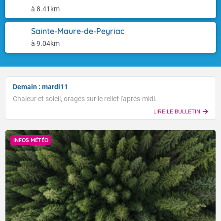
à 8.41km
Sainte-Maure-de-Peyriac
à 9.04km
Demain : mardi11
Chaleur et soleil, orages sur le relief l'après-midi.
LIRE LE BULLETIN
INFOS MÉTÉO