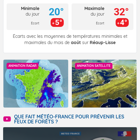
Minimale
Maximale
20°
32°
du jour
du jour
5°
4°
Ecart
Ecart
Écarts avec les moyennes de températures minimales et
maximales du mois de
août
sur
Réaup-Lisse
ANIMATION RADAR
ANIMATION SATELLITE
QUE FAIT MÉTÉO-FRANCE POUR PRÉVENIR LES
FEUX DE FORÊTS ?