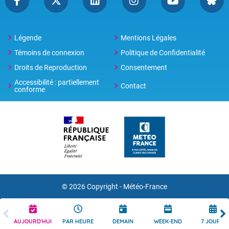
Légende
Mentions Légales
Témoins de connexion
Politique de Confidentialité
Droits de Reproduction
Consentement
Accessibilité : partiellement
Contact
conforme
© 2026 Copyright -
Météo-France
AUJOURD'HUI
PAR HEURE
DEMAIN
WEEK-END
7 JOURS