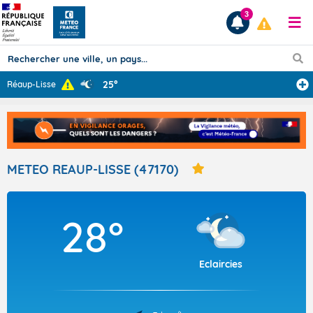
3
25°
Réaup-Lisse
Prévisions
TOUS LES RÉSULTATS
METEO REAUP-LISSE (47170)
Articles
28°
Eclaircies