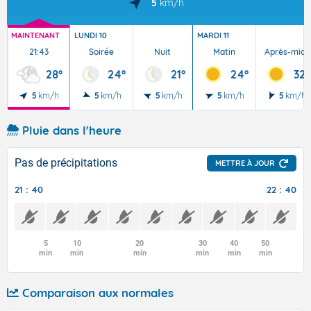
5
km/h
MAINTENANT
LUNDI 10
MARDI 11
21:43
Soirée
Nuit
Matin
Après-midi
28°
24°
21°
24°
32°
5
km/h
5
km/h
5
km/h
5
km/h
5
km/h
Pluie dans l'heure
Pas de précipitations
METTRE À JOUR
21 : 40
22 : 40
5
10
20
30
40
50
min
min
min
min
min
min
Comparaison aux normales