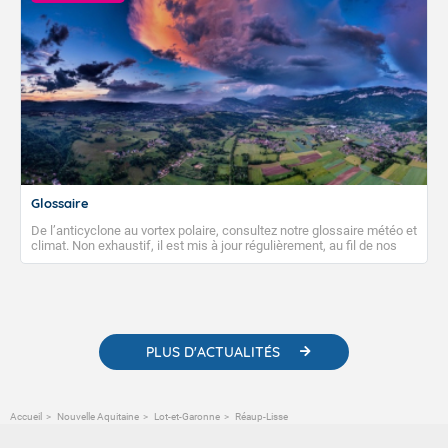
Glossaire
De l’anticyclone au vortex polaire, consultez notre glossaire météo et
climat. Non exhaustif, il est mis à jour régulièrement, au fil de nos
publications. Vous y trouverez également des liens utiles vers nos
contenus pédagogiques concernant les phénomènes
météorologiques et des informations scientifiques sur le
changement climatique.
PLUS D'ACTUALITÉS
Accueil
Nouvelle Aquitaine
Lot-et-Garonne
Réaup-Lisse