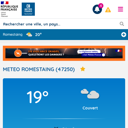
4
20°
Romestaing
Prévisions
TOUS LES RÉSULTATS
METEO ROMESTAING (47250)
Articles
19°
Couvert