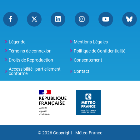
Légende
Mentions Légales
Témoins de connexion
Politique de Confidentialité
Droits de Reproduction
Consentement
Accessibilité : partiellement
Contact
conforme
© 2026 Copyright -
Météo-France