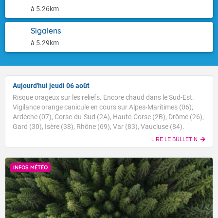
à 5.26km
Sigalens
à 5.29km
Aujourd'hui jeudi 06 août
Risque orageux sur les reliefs. Encore chaud dans le Sud-Est.
Vigilance orange canicule en cours sur Alpes-Maritimes (06),
Ardèche (07), Corse-du-Sud (2A), Haute-Corse (2B), Drôme (26),
Gard (30), Isère (38), Rhône (69), Var (83), Vaucluse (84).
LIRE LE BULLETIN
INFOS MÉTÉO