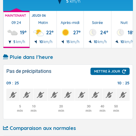
5
km/h
MAINTENANT
JEUDI 06
09:24
Matin
Après-midi
Soirée
Nuit
19°
22°
27°
24°
18°
5
km/h
10
km/h
15
km/h
10
km/h
10
km/h
Pluie dans l'heure
Pas de précipitations
METTRE À JOUR
09 : 25
10 : 25
5
10
20
30
40
50
min
min
min
min
min
min
Comparaison aux normales