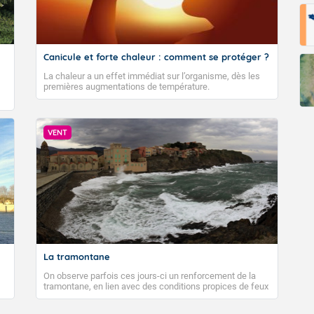
Canicule et forte chaleur : comment se protéger ?
La chaleur a un effet immédiat sur l’organisme, dès les
premières augmentations de température.
VENT
La tramontane
On observe parfois ces jours-ci un renforcement de la
tramontane, en lien avec des conditions propices de feux
de forêt. Mais qu'est-ce que la tramontane ? Quelles sont
ses caractéristiques ? La tramontane est un vent