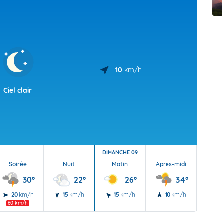
t Futuna
oid
10
km/h
Ciel clair
DIMANCHE 09
Soirée
Nuit
Matin
Après-midi
Soi
30°
22°
26°
34°
20
km/h
15
km/h
15
km/h
10
km/h
20
60 km/h
70 