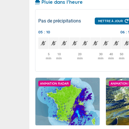
Pluie dans l'heure
Pas de précipitations
METTRE À JOUR
05 : 10
06 : 
5
10
20
30
40
50
min
min
min
min
min
min
ANIMATION RADAR
ANIMATION 