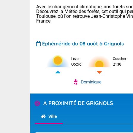
Avec le changement climatique, nos forêts sont
Découvrez la Météo des forêts, cet outil qui pe
Toulouse, où l'on retrouve Jean-Christophe Vi
France.
Ephéméride du 08 août à Grignols
Voici les tem
Lever
Coucher
31 Lyon : 35 
06:56
21:18
: 32 Nancy : 
31 Lille : 28 
Dominique
Aujourd'hui 
TENDANCE P
Très chaud
Pour la sema
A PROXIMITÉ DE GRIGNOLS
En matinée, le
Au niveau du 
températures 
aux Hauts-de-F
Ville
Corse. L'aprè
Tendance des
Pyrénées, la
2026 :
Les orages py