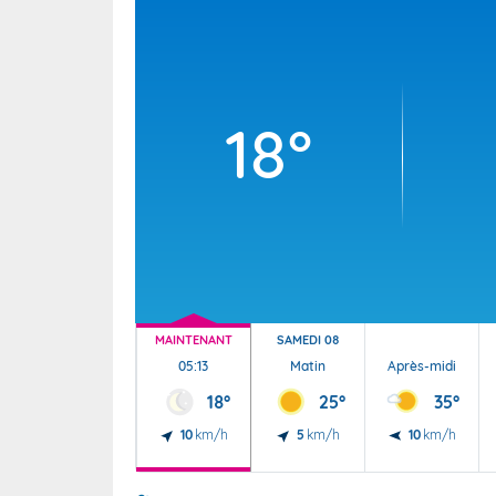
Wallis e
Grand fr
18°
MAINTENANT
SAMEDI 08
05:13
Matin
Après-midi
18°
25°
35°
10
km/h
5
km/h
10
km/h