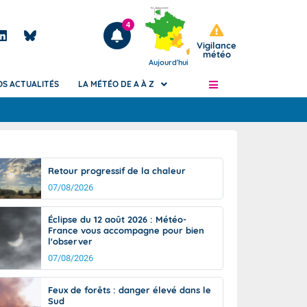
4
Vigilance
météo
Aujourd'hui
OS ACTUALITÉS
LA MÉTÉO DE A À Z
Articles
ngers
Retour progressif de la chaleur
Phénomènes dangereux de J+2 à J+7
07/08/2026
civile
Avertissement pluies intenses à l'échelle
des communes (Apic)
és
Éclipse du 12 août 2026 : Météo-
Bulletins Marine
France vous accompagne pour bien
l'observer
ateur de
Bulletins d'estimation du risque
d'avalanche
07/08/2026
-pompier
Météo des forêts
Feux de forêts : danger élevé dans le
Vigicrues
Sud