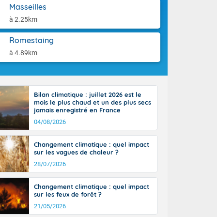
aison.
Masseilles
r l'Occitanie
e puis
à 2.25km
région Midi-
tié nord du
Romestaing
rranéen. Les
à 4.89km
-totalité du
et même
Bilan climatique : juillet 2026 est le
mois le plus chaud et un des plus secs
jamais enregistré en France
04/08/2026
Changement climatique : quel impact
sur les vagues de chaleur ?
28/07/2026
Changement climatique : quel impact
sur les feux de forêt ?
21/05/2026