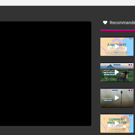
turbulent soufflant de secteur nord-ouest à nord, ou ouest
à nord-ouest, dans un secteur qui part du Roussillon à la
vallée de l’Aude et à l’ouest de l’Hérault. L’étymologie de
ce vent vient du latin trasmontanus, signifiant au-delà des
monts, en allusion aux régions montagneuses d’où
Recommandé
provient ce vent.