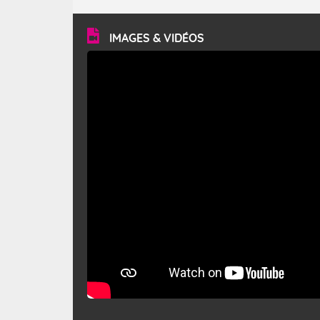
turbulent et généralement sec, pouvant souffler à une
vitesse moyenne de 50 km/h et atteindre 80 à 100 km/h
en rafales, parfois davantage. Il parcourt la basse vallée
du Rhône et la Provence et envahit le littoral
IMAGES & VIDÉOS
méditerranéen à partir de la Camargue.