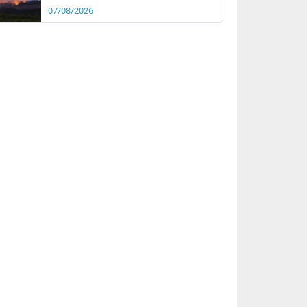
07/08/2026
rée
Nuit
28°
21°
km/h
5
km/h
km/h