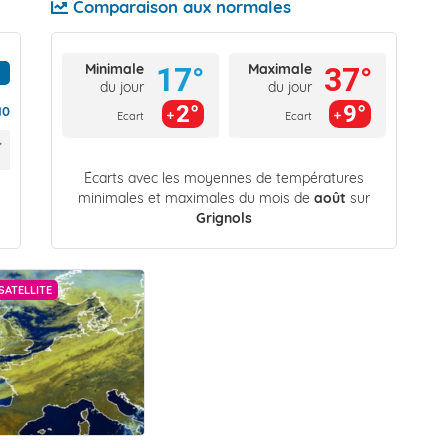
Comparaison aux normales
Minimale
Maximale
17°
37°
du jour
du jour
2°
9°
10
Ecart
Ecart
Écarts avec les moyennes de températures
minimales et maximales du mois de
août
sur
Grignols
SATELLITE