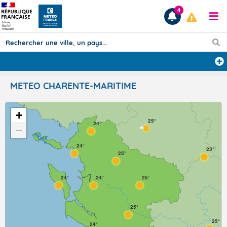
4
Prévisions
METEO CHARENTE-MARITIME
TOUS LES RÉSULTATS
+
25°
24°
−
Articles
24°
23°
25°
24°
24°
25°
25°
25°
24°