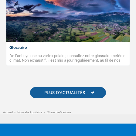
Glossaire
De l’anticyclone au vortex polaire, consultez notre glossaire météo et
climat. Non exhaustif, il est mis à jour régulièrement, au fil de nos
publications. Vous y trouverez également des liens utiles vers nos
contenus pédagogiques concernant les phénomènes
météorologiques et des informations scientifiques sur le
changement climatique.
PLUS D'ACTUALITÉS
Accueil
Nouvelle Aquitaine
Charente-Maritime