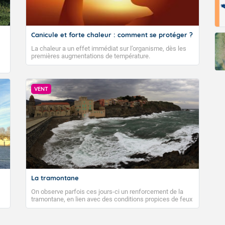
Canicule et forte chaleur : comment se protéger ?
La chaleur a un effet immédiat sur l’organisme, dès les
premières augmentations de température.
VENT
La tramontane
On observe parfois ces jours-ci un renforcement de la
tramontane, en lien avec des conditions propices de feux
de forêt. Mais qu'est-ce que la tramontane ? Quelles sont
ses caractéristiques ? La tramontane est un vent
turbulent soufflant de secteur nord-ouest à nord, ou ouest