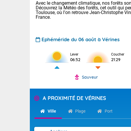
Avec le changement climatique, nos forêts sont
Découvrez la Météo des forêts, cet outil qui pe
Toulouse, où l'on retrouve Jean-Christophe Vi
France.
Ephéméride du 06 août à Vérines
Lever
Coucher
Voici les tem
06:52
21:29
28 Lyon : 31 
: 27 Nancy : 
31 Lille : 26 
Sauveur
TENDANCE P
Demain : ven
Pour la sema
A PROXIMITÉ DE VÉRINES
Calme, enso
Cette semain
La journée s'
temps devrait 
Ville
Plage
Port
territoire. O
Tendance des
pyrénéennes, l
2026 :
alors que la 