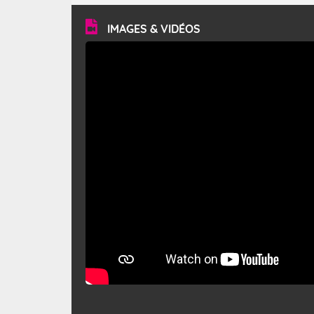
vitesse moyenne de 50 km/h et atteindre 80 à 100 km/h
en rafales, parfois davantage. Il parcourt la basse vallée
du Rhône et la Provence et envahit le littoral
IMAGES & VIDÉOS
méditerranéen à partir de la Camargue.