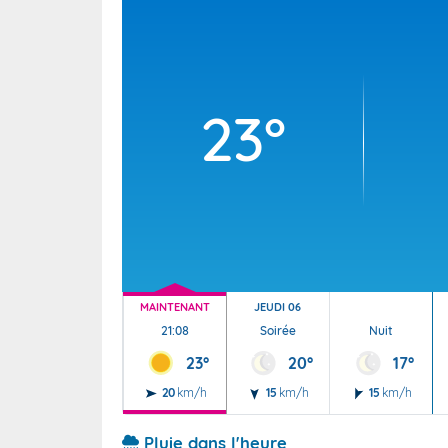
Wallis e
Grand fr
23°
MAINTENANT
JEUDI 06
21:08
Soirée
Nuit
23°
20°
17°
20
km/h
15
km/h
15
km/h
Pluie dans l'heure