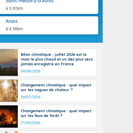
Saint-Médard-d'Aunis
ttoral l'après-
aison.
n général, 14
à 3.92km
r
sse, il fait
Anais
ouvent 30 à 35
à 4.58km
Bilan climatique : juillet 2026 est le
mois le plus chaud et un des plus secs
jamais enregistré en France
04/08/2026
Changement climatique : quel impact
sur les vagues de chaleur ?
28/07/2026
Changement climatique : quel impact
sur les feux de forêt ?
21/05/2026