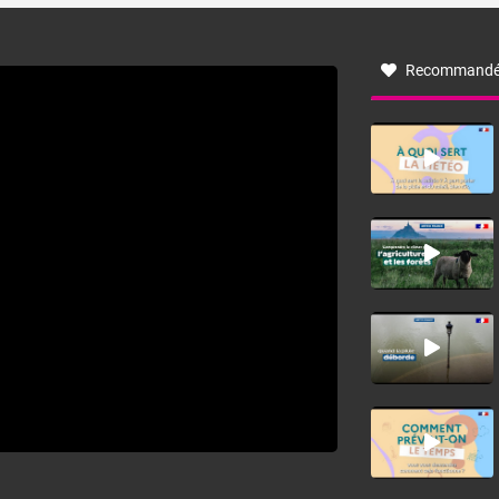
à nord-ouest, dans un secteur qui part du Roussillon à la
vallée de l’Aude et à l’ouest de l’Hérault. L’étymologie de
ce vent vient du latin trasmontanus, signifiant au-delà des
monts, en allusion aux régions montagneuses d’où
Recommandé
provient ce vent.