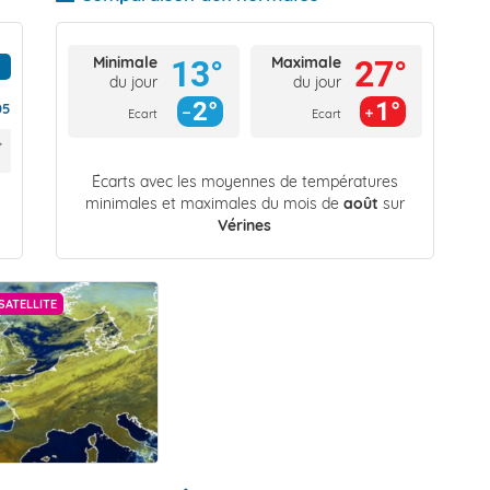
Minimale
Maximale
13°
27°
du jour
du jour
2°
1°
05
Ecart
Ecart
Écarts avec les moyennes de températures
minimales et maximales du mois de
août
sur
Vérines
SATELLITE