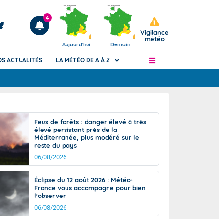
4
Vigilance
météo
Aujourd'hui
Demain
OS ACTUALITÉS
LA MÉTÉO DE A À Z
Articles
ngers
Feux de forêts : danger élevé à très
Phénomènes dangereux de J+2 à J+7
élevé persistant près de la
civile
Méditerranée, plus modéré sur le
Avertissement pluies intenses à l'échelle
reste du pays
des communes (Apic)
és
06/08/2026
Bulletins Marine
ateur de
Bulletins d'estimation du risque
Éclipse du 12 août 2026 : Météo-
d'avalanche
France vous accompagne pour bien
-pompier
l'observer
Météo des forêts
06/08/2026
Vigicrues