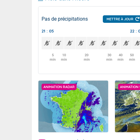
Pas de précipitations
METTRE À JOUR
21 : 05
22 : 
5
10
20
30
40
50
min
min
min
min
min
min
ANIMATION RADAR
ANIMATION 