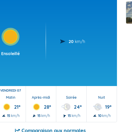
t Futuna
oid
20
km/h
Ensoleillé
VENDREDI 07
Matin
Après-midi
Soirée
Nuit
21°
28°
24°
19°
15
km/h
15
km/h
15
km/h
10
km/h
Comparaison aux normales