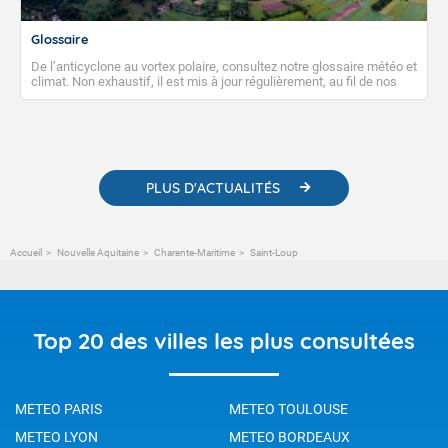
Glossaire
De l’anticyclone au vortex polaire, consultez notre glossaire météo et
climat. Non exhaustif, il est mis à jour régulièrement, au fil de nos
publications. Vous y trouverez également des liens utiles vers nos
contenus pédagogiques concernant les phénomènes
météorologiques et des informations scientifiques sur le
changement climatique.
PLUS D'ACTUALITÉS
Accueil
Nouvelle Aquitaine
Charente-Maritime
Saint-Loup
Top 20 des villes les plus consultées
METEO PARIS
METEO TOULOUSE
METEO LYON
METEO BORDEAUX