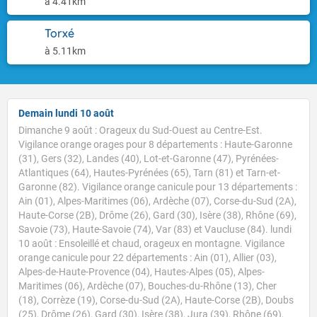
à 4.41km
Torxé
à 5.11km
Demain lundi 10 août
Dimanche 9 août : Orageux du Sud-Ouest au Centre-Est.
Vigilance orange orages pour 8 départements : Haute-Garonne
(31), Gers (32), Landes (40), Lot-et-Garonne (47), Pyrénées-
Atlantiques (64), Hautes-Pyrénées (65), Tarn (81) et Tarn-et-
Garonne (82). Vigilance orange canicule pour 13 départements :
Ain (01), Alpes-Maritimes (06), Ardèche (07), Corse-du-Sud (2A),
Haute-Corse (2B), Drôme (26), Gard (30), Isère (38), Rhône (69),
Savoie (73), Haute-Savoie (74), Var (83) et Vaucluse (84). lundi
10 août : Ensoleillé et chaud, orageux en montagne. Vigilance
orange canicule pour 22 départements : Ain (01), Allier (03),
Alpes-de-Haute-Provence (04), Hautes-Alpes (05), Alpes-
Maritimes (06), Ardèche (07), Bouches-du-Rhône (13), Cher
(18), Corrèze (19), Corse-du-Sud (2A), Haute-Corse (2B), Doubs
(25), Drôme (26), Gard (30), Isère (38), Jura (39), Rhône (69),