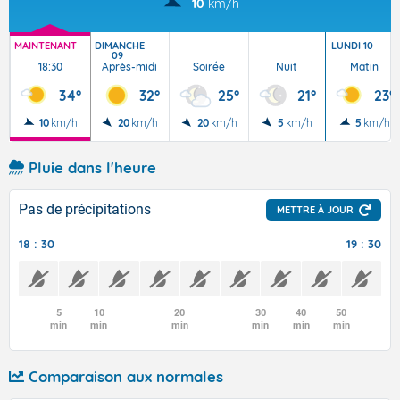
10
km/h
MAINTENANT
DIMANCHE
LUNDI 10
09
18:30
Après-midi
Soirée
Nuit
Matin
34°
32°
25°
21°
23°
10
km/h
20
km/h
20
km/h
5
km/h
5
km/h
Pluie dans l'heure
Pas de précipitations
METTRE À JOUR
18 : 30
19 : 30
5
10
20
30
40
50
min
min
min
min
min
min
Comparaison aux normales