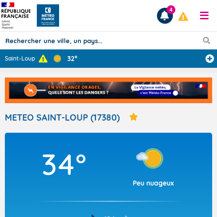
4
32°
Saint-Loup
Prévisions
TOUS LES RÉSULTATS
METEO SAINT-LOUP (17380)
Articles
34°
Peu nuageux