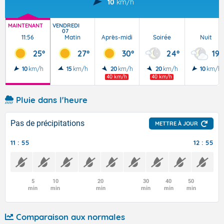
10
km/h
MAINTENANT
VENDREDI
07
11:56
Matin
Après-midi
Soirée
Nuit
25°
27°
30°
24°
19°
10
km/h
15
km/h
20
km/h
20
km/h
10
km/h
40 km/h
40 km/h
Pluie dans l'heure
Pas de précipitations
METTRE À JOUR
11 : 55
12 : 55
5
10
20
30
40
50
min
min
min
min
min
min
Comparaison aux normales