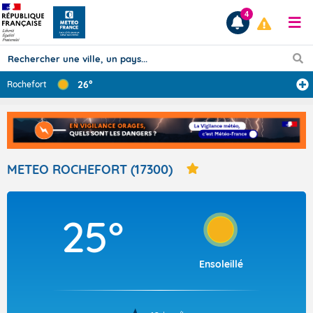
4
26°
Rochefort
Prévisions
TOUS LES RÉSULTATS
METEO ROCHEFORT (17300)
Articles
25°
Ensoleillé