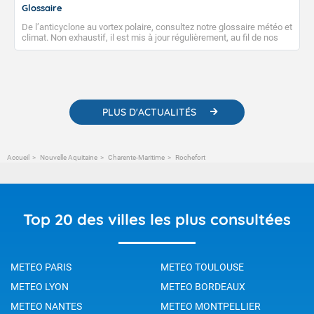
Glossaire
De l’anticyclone au vortex polaire, consultez notre glossaire météo et
climat. Non exhaustif, il est mis à jour régulièrement, au fil de nos
publications. Vous y trouverez également des liens utiles vers nos
contenus pédagogiques concernant les phénomènes
météorologiques et des informations scientifiques sur le
changement climatique.
PLUS D'ACTUALITÉS
Accueil
Nouvelle Aquitaine
Charente-Maritime
Rochefort
Top 20 des villes les plus consultées
METEO PARIS
METEO TOULOUSE
METEO LYON
METEO BORDEAUX
METEO NANTES
METEO MONTPELLIER