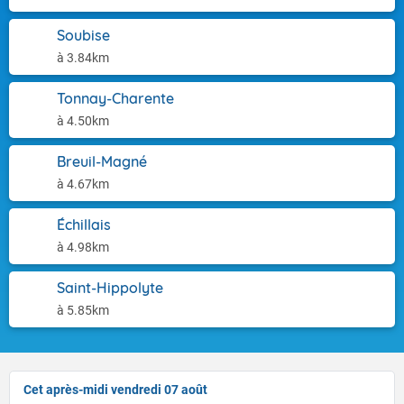
Soubise
à 3.84km
Tonnay-Charente
à 4.50km
Breuil-Magné
à 4.67km
Échillais
à 4.98km
Saint-Hippolyte
à 5.85km
Cet après-midi vendredi 07 août