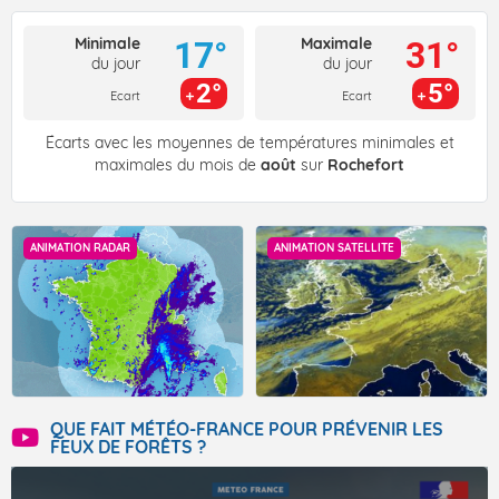
Minimale
Maximale
17°
31°
du jour
du jour
2°
5°
Ecart
Ecart
Écarts avec les moyennes de températures minimales et
maximales du mois de
août
sur
Rochefort
ANIMATION RADAR
ANIMATION SATELLITE
QUE FAIT MÉTÉO-FRANCE POUR PRÉVENIR LES
FEUX DE FORÊTS ?