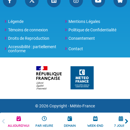
Légende
Mentions Légales
Témoins de connexion
Politique de Confidentialité
Droits de Reproduction
Consentement
Accessibilité : partiellement
Contact
conforme
© 2026 Copyright -
Météo-France
AUJOURD'HUI
PAR HEURE
DEMAIN
WEEK-END
7 JOURS