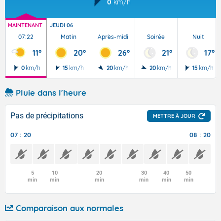
0
km/h
MAINTENANT
JEUDI 06
07:22
Matin
Après-midi
Soirée
Nuit
11°
20°
26°
21°
17°
0
km/h
15
km/h
20
km/h
20
km/h
15
km/h
Pluie dans l'heure
Pas de précipitations
METTRE À JOUR
07 : 20
08 : 20
5
10
20
30
40
50
min
min
min
min
min
min
Comparaison aux normales