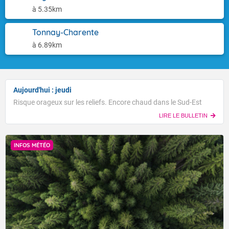
à 5.35km
Tonnay-Charente
à 6.89km
Aujourd'hui : jeudi
Risque orageux sur les reliefs. Encore chaud dans le Sud-Est
LIRE LE BULLETIN
INFOS MÉTÉO