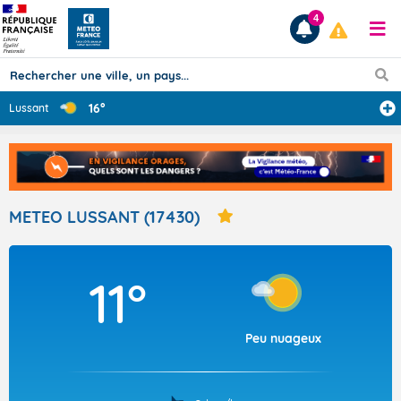
4
16°
Lussant
Prévisions
TOUS LES RÉSULTATS
METEO LUSSANT (17430)
Articles
11°
Peu nuageux