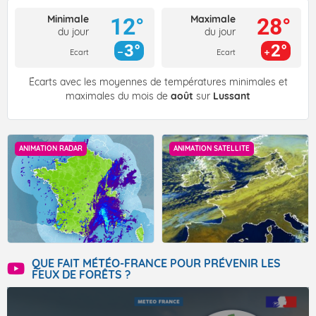
Minimale
Maximale
12°
28°
du jour
du jour
3°
2°
Ecart
Ecart
Écarts avec les moyennes de températures minimales et
maximales du mois de
août
sur
Lussant
ANIMATION RADAR
ANIMATION SATELLITE
QUE FAIT MÉTÉO-FRANCE POUR PRÉVENIR LES
FEUX DE FORÊTS ?