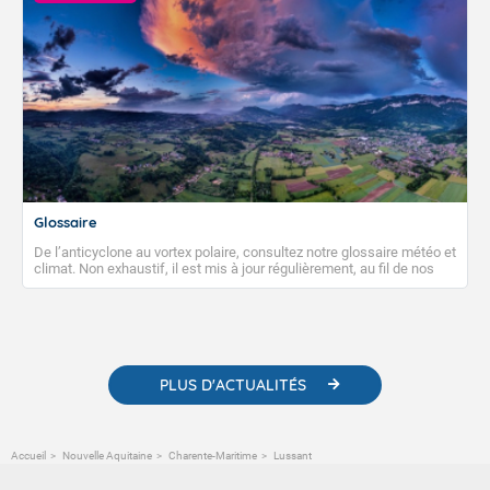
Glossaire
De l’anticyclone au vortex polaire, consultez notre glossaire météo et
climat. Non exhaustif, il est mis à jour régulièrement, au fil de nos
publications. Vous y trouverez également des liens utiles vers nos
contenus pédagogiques concernant les phénomènes
météorologiques et des informations scientifiques sur le
changement climatique.
PLUS D'ACTUALITÉS
Accueil
Nouvelle Aquitaine
Charente-Maritime
Lussant