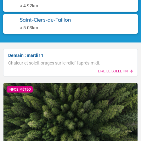
à 4.92km
Saint-Ciers-du-Taillon
à 5.03km
Demain : mardi11
Chaleur et soleil, orages sur le relief l'après-midi.
LIRE LE BULLETIN
INFOS MÉTÉO