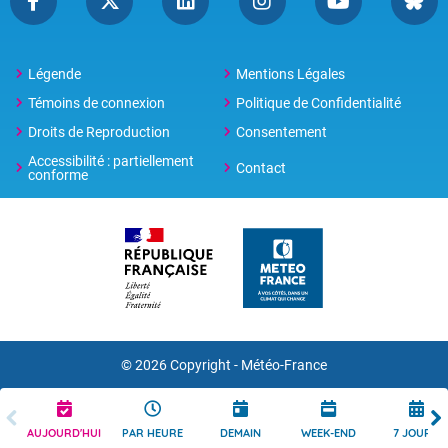
Légende
Mentions Légales
Témoins de connexion
Politique de Confidentialité
Droits de Reproduction
Consentement
Accessibilité : partiellement
Contact
conforme
© 2026 Copyright -
Météo-France
AUJOURD'HUI
PAR HEURE
DEMAIN
WEEK-END
7 JOURS