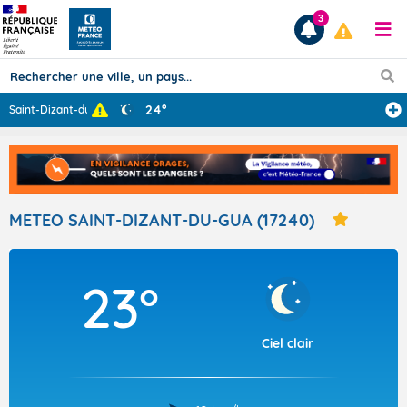
3
24°
Saint-Dizant-du
...
Prévisions
TOUS LES RÉSULTATS
METEO SAINT-DIZANT-DU-GUA (17240)
Articles
23°
Ciel clair