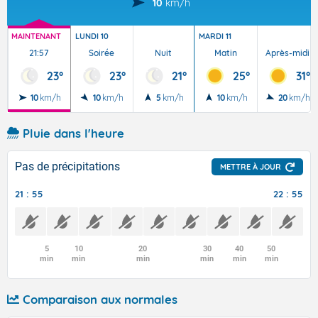
10
km/h
MAINTENANT
LUNDI 10
MARDI 11
21:57
Soirée
Nuit
Matin
Après-midi
23°
23°
21°
25°
31°
10
km/h
10
km/h
5
km/h
10
km/h
20
km/h
Pluie dans l'heure
Pas de précipitations
METTRE À JOUR
21 : 55
22 : 55
5
10
20
30
40
50
min
min
min
min
min
min
Comparaison aux normales