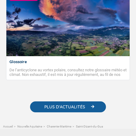
Glossaire
De l’anticyclone au vortex polaire, consultez notre glossaire météo et
climat. Non exhaustif, il est mis à jour régulièrement, au fil de nos
publications. Vous y trouverez également des liens utiles vers nos
contenus pédagogiques concernant les phénomènes
météorologiques et des informations scientifiques sur le
changement climatique.
PLUS D'ACTUALITÉS
Accueil
Nouvelle Aquitaine
Charente-Maritime
Saint-Dizant-du-Gua