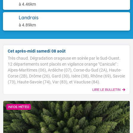
à 4.46km
Landrais
à 4.89km
Cet après-midi samedi 08 août
Très chaud. Dégradation orageuse en soirée par le Sud-Ouest.
12 départements sont placés en vigilance orange "Canicule" :
Alpes-Maritimes (06), Ardèche (07), Corse-du-Sud (2A), Haute-
Corse (2B), Drôme (26), Gard (30), Isère (38), Rhône (69), Savoie
(73), Haute-Savoie (74), Var (83), et Vaucluse (84).
LIRE LE BULLETIN
INFOS MÉTÉO