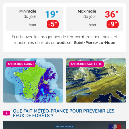
Minimale
Maximale
19°
36°
du jour
du jour
5°
9°
Ecart
Ecart
Écarts avec les moyennes de températures minimales et
maximales du mois de
août
sur
Saint-Pierre-La-Noue
ANIMATION RADAR
ANIMATION SATELLITE
QUE FAIT MÉTÉO-FRANCE POUR PRÉVENIR LES
FEUX DE FORÊTS ?