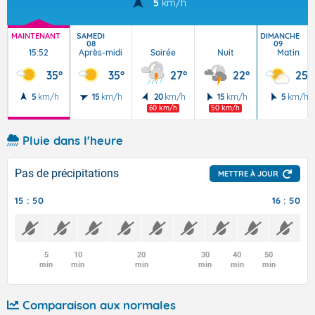
5
km/h
MAINTENANT
SAMEDI
DIMANCHE
08
09
15:52
Après-midi
Soirée
Nuit
Matin
35°
35°
27°
22°
25°
5
km/h
15
km/h
20
km/h
15
km/h
5
km/h
60 km/h
50 km/h
Pluie dans l'heure
Pas de précipitations
METTRE À JOUR
15 : 50
16 : 50
5
10
20
30
40
50
min
min
min
min
min
min
Comparaison aux normales