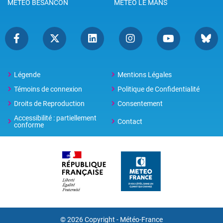
METEO BESANCON
METEO LE MANS
Légende
Mentions Légales
Témoins de connexion
Politique de Confidentialité
Droits de Reproduction
Consentement
Accessibilité : partiellement
Contact
conforme
© 2026 Copyright -
Météo-France