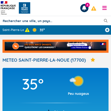
4
35°
Saint-Pierre-La
...
Prévisions
TOUS LES RÉSULTATS
METEO SAINT-PIERRE-LA-NOUE (17700)
Articles
35°
Peu nuageux