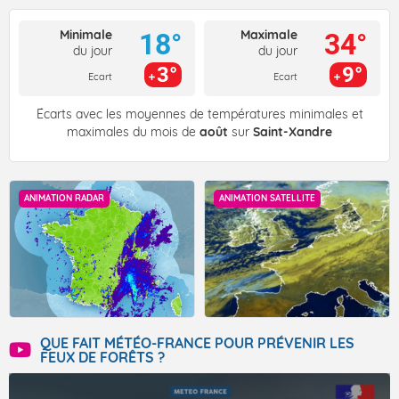
Minimale
Maximale
18°
34°
du jour
du jour
3°
9°
Ecart
Ecart
Écarts avec les moyennes de températures minimales et
maximales du mois de
août
sur
Saint-Xandre
ANIMATION RADAR
ANIMATION SATELLITE
QUE FAIT MÉTÉO-FRANCE POUR PRÉVENIR LES
FEUX DE FORÊTS ?