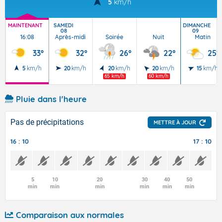
5
km/h
MAINTENANT
SAMEDI
DIMANCHE
08
09
16:08
Après-midi
Soirée
Nuit
Matin
33°
32°
26°
22°
25°
5
km/h
20
km/h
20
km/h
20
km/h
15
km/h
65 km/h
60 km/h
Pluie dans l'heure
Pas de précipitations
METTRE À JOUR
16 : 10
17 : 10
5
10
20
30
40
50
min
min
min
min
min
min
Comparaison aux normales