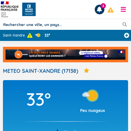
4
33°
Saint-Xandre
Prévisions
TOUS LES RÉSULTATS
METEO SAINT-XANDRE (17138)
Articles
33°
Peu nuageux