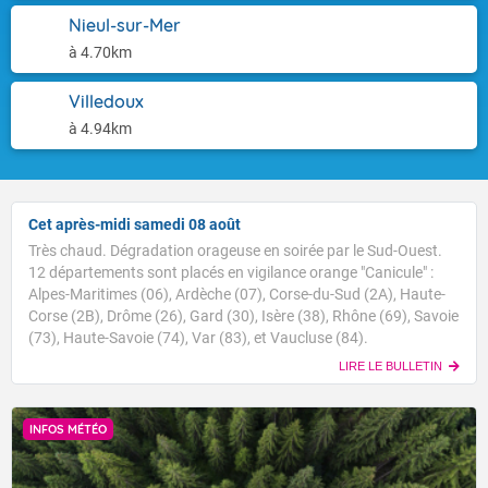
Nieul-sur-Mer
à 4.70km
Villedoux
à 4.94km
Cet après-midi samedi 08 août
Très chaud. Dégradation orageuse en soirée par le Sud-Ouest.
12 départements sont placés en vigilance orange "Canicule" :
Alpes-Maritimes (06), Ardèche (07), Corse-du-Sud (2A), Haute-
Corse (2B), Drôme (26), Gard (30), Isère (38), Rhône (69), Savoie
(73), Haute-Savoie (74), Var (83), et Vaucluse (84).
LIRE LE BULLETIN
INFOS MÉTÉO