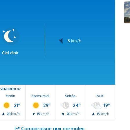
t Futuna
oid
5
km/h
Ciel clair
VENDREDI 07
Matin
Après-midi
Soirée
Nuit
21°
29°
24°
19°
20
km/h
15
km/h
20
km/h
15
km/h
Comparaison aux normales