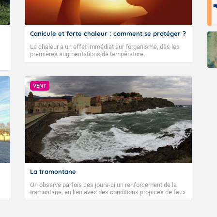
Canicule et forte chaleur : comment se protéger ?
La chaleur a un effet immédiat sur l’organisme, dès les
premières augmentations de température.
VENT
La tramontane
On observe parfois ces jours-ci un renforcement de la
tramontane, en lien avec des conditions propices de feux
de forêt. Mais qu'est-ce que la tramontane ? Quelles sont
ses caractéristiques ? La tramontane est un vent
turbulent soufflant de secteur nord-ouest à nord, ou ouest