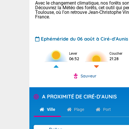
Avec le changement climatique, nos forêts sont
Découvrez la Météo des forêts, cet outil qui pe
Toulouse, où l'on retrouve Jean-Christophe Vi
France.
Ephéméride du 06 août à Ciré-d'Aunis
Lever
Coucher
Voici les tem
06:52
21:28
28 Lyon : 31 
: 27 Nancy : 
31 Lille : 26 
Sauveur
TENDANCE P
Demain : ven
Pour la sema
A PROXIMITÉ DE CIRÉ-D'AUNIS
Calme, enso
Cette semain
La journée s'
temps devrait 
Ville
Plage
Port
territoire. O
Tendance des
pyrénéennes, l
2026 :
alors que la 