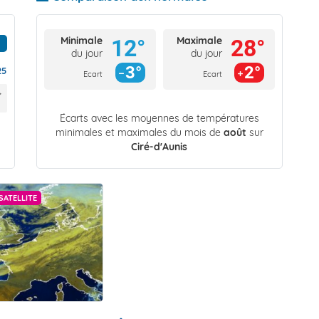
Minimale
Maximale
12°
28°
du jour
du jour
3°
2°
25
Ecart
Ecart
Écarts avec les moyennes de températures
minimales et maximales du mois de
août
sur
Ciré-d'Aunis
SATELLITE