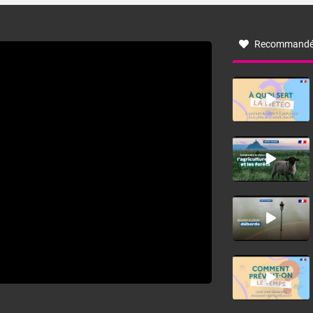
à nord-ouest, dans un secteur qui part du Roussillon à la
vallée de l’Aude et à l’ouest de l’Hérault. L’étymologie de
ce vent vient du latin trasmontanus, signifiant au-delà des
monts, en allusion aux régions montagneuses d’où
Recommandé
provient ce vent.