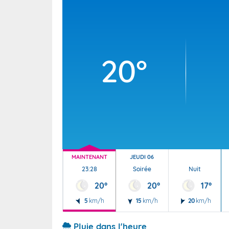
Wallis e
Grand fr
20°
MAINTENANT
JEUDI 06
23:28
Soirée
Nuit
20°
20°
17°
5
km/h
15
km/h
20
km/h
Pluie dans l'heure