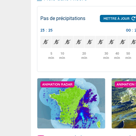
Pas de précipitations
METTRE À JOUR
23 : 25
00 : 
5
10
20
30
40
50
min
min
min
min
min
min
ANIMATION RADAR
ANIMATION 