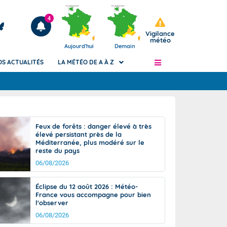
4
Vigilance
météo
Aujourd'hui
Demain
OS ACTUALITÉS
LA MÉTÉO DE A À Z
Articles
ngers
Feux de forêts : danger élevé à très
Phénomènes dangereux de J+2 à J+7
élevé persistant près de la
civile
Méditerranée, plus modéré sur le
Avertissement pluies intenses à l'échelle
reste du pays
des communes (Apic)
és
06/08/2026
Bulletins Marine
ateur de
Bulletins d'estimation du risque
Éclipse du 12 août 2026 : Météo-
d'avalanche
France vous accompagne pour bien
-pompier
l'observer
Météo des forêts
06/08/2026
Vigicrues