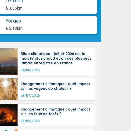
Le Thou
ttoral l'après-
aison.
n général, 14
à 3.36km
r
sse, il fait
Forges
ouvent 30 à 35
à 6.18km
Bilan climatique : juillet 2026 est le
mois le plus chaud et un des plus secs
jamais enregistré en France
04/08/2026
Changement climatique : quel impact
sur les vagues de chaleur ?
28/07/2026
Changement climatique : quel impact
sur les feux de forêt ?
21/05/2026