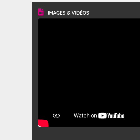
vitesse moyenne de 50 km/h et atteindre 80 à 100 km/h
en rafales, parfois davantage. Il parcourt la basse vallée
du Rhône et la Provence et envahit le littoral
IMAGES & VIDÉOS
méditerranéen à partir de la Camargue.