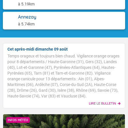
à 5.19km
Annezay
à 5.74km
Cet après-midi dimanche 09 août
Temps orageux et toujours bien chaud. Vigilance orange orages
pour 8 départements / Haute-Garonne (31), Gers (32), Landes
(40), Lot-et-Garonne (47), Pyrénées-Atlantiques (64), Hautes-
Pyrénées (65), Tarn (81) et Tarn-et-Garonne (82). Vigilance
orange canicule pour 13 départements : Ain (01), Alpes-
Maritimes (06), Ardèche (07), Corse-du-Sud (2A), Haute-Corse
(2B), Drôme (26), Gard (30), Isère (38), Rhône (69), Savoie (73),
Haute-Savoie (74), Var (83) et Vaucluse (84).
LIRE LE BULLETIN
INFOS MÉTÉO