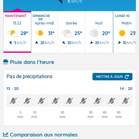
5
km/h
MAINTENANT
DIMANCHE
LUNDI 10
09
13:22
Après-midi
Soirée
Nuit
Matin
28°
31°
25°
20°
23°
5
km/h
20
km/h
20
km/h
20
km/h
10
km/h
Pluie dans l'heure
Pas de précipitations
METTRE À JOUR
13 : 20
14 : 20
5
10
20
30
40
50
min
min
min
min
min
min
Comparaison aux normales