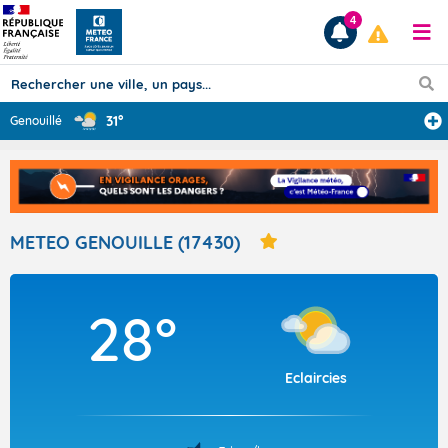
4
31°
Genouillé
Prévisions
TOUS LES RÉSULTATS
METEO GENOUILLE (17430)
Articles
28°
Eclaircies