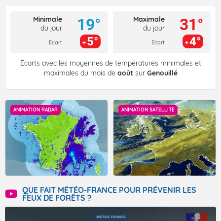
Minimale
Maximale
19°
31°
du jour
du jour
5°
4°
Ecart
Ecart
Écarts avec les moyennes de températures minimales et
maximales du mois de
août
sur
Genouillé
ANIMATION RADAR
ANIMATION SATELLITE
QUE FAIT MÉTÉO-FRANCE POUR PRÉVENIR LES
FEUX DE FORÊTS ?