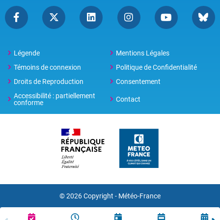
Légende
Mentions Légales
Témoins de connexion
Politique de Confidentialité
Droits de Reproduction
Consentement
Accessibilité : partiellement
Contact
conforme
© 2026 Copyright -
Météo-France