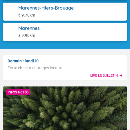
Marennes-Hiers-Brouage
à 9.70km
Marennes
à 9.90km
Demain : lundi10
Forte chaleur et orages locaux
LIRE LE BULLETIN
INFOS MÉTÉO