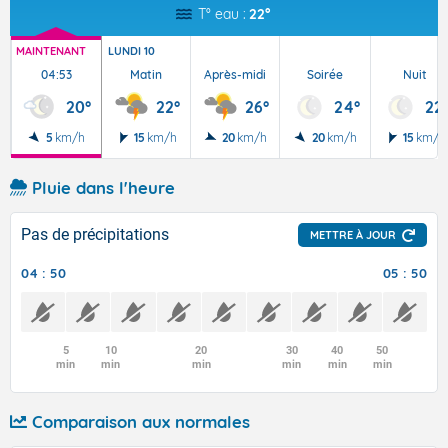
T° eau :
22°
MAINTENANT
LUNDI 10
04:53
Matin
Après-midi
Soirée
Nuit
20°
22°
26°
24°
22
5
km/h
15
km/h
20
km/h
20
km/h
15
km/h
Pluie dans l'heure
Pas de précipitations
METTRE À JOUR
04 : 50
05 : 50
5
10
20
30
40
50
min
min
min
min
min
min
Comparaison aux normales