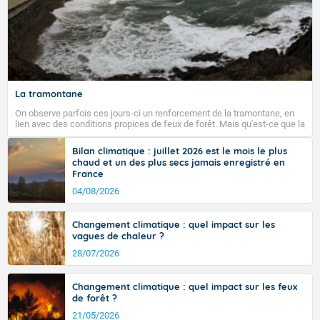
Fermer
La tramontane
On observe parfois ces jours-ci un renforcement de la tramontane, en
lien avec des conditions propices de feux de forêt. Mais qu'est-ce que la
tramontane ? Quelles sont ses caractéristiques ? La tramontane est un
vent turbulent soufflant de secteur nord-ouest à nord, ou ouest à nord-
Bilan climatique : juillet 2026 est le mois le plus
ouest, dans un secteur qui part du Roussillon à la vallée de l’Aude et à
chaud et un des plus secs jamais enregistré en
l’ouest de l’Hérault. L’étymologie de ce vent vient du latin trasmontanus,
France
signifiant au-delà des monts, en allusion aux régions montagneuses
d’où provient ce vent.
04/08/2026
Changement climatique : quel impact sur les
vagues de chaleur ?
28/07/2026
Changement climatique : quel impact sur les feux
de forêt ?
21/05/2026