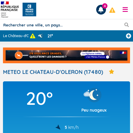
4
21°
Le Château-d'Ol
...
Prévisions
TOUS LES RÉSULTATS
METEO LE CHATEAU-D'OLERON (17480)
Articles
20°
Peu nuageux
5
km/h