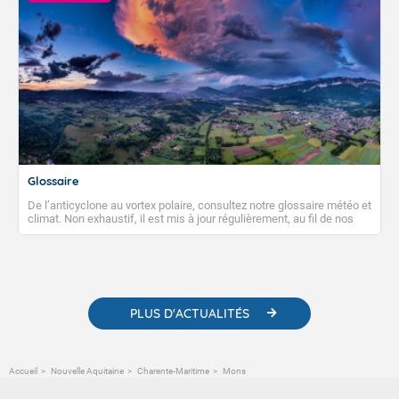
Glossaire
De l’anticyclone au vortex polaire, consultez notre glossaire météo et
climat. Non exhaustif, il est mis à jour régulièrement, au fil de nos
publications. Vous y trouverez également des liens utiles vers nos
contenus pédagogiques concernant les phénomènes
météorologiques et des informations scientifiques sur le
changement climatique.
PLUS D'ACTUALITÉS
Accueil
Nouvelle Aquitaine
Charente-Maritime
Mons