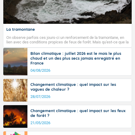
degrés du Finistère au Nord-Pas-de-Calais.
Fermer
La tramontane
On observe parfois ces jours-ci un renforcement de la tramontane, en
lien avec des conditions propices de feux de forêt. Mais qu'est-ce que la
tramontane ? Quelles sont ses caractéristiques ? La tramontane est un
vent turbulent soufflant de secteur nord-ouest à nord, ou ouest à nord-
Bilan climatique : juillet 2026 est le mois le plus
ouest, dans un secteur qui part du Roussillon à la vallée de l’Aude et à
chaud et un des plus secs jamais enregistré en
l’ouest de l’Hérault. L’étymologie de ce vent vient du latin trasmontanus,
France
signifiant au-delà des monts, en allusion aux régions montagneuses
d’où provient ce vent.
04/08/2026
Changement climatique : quel impact sur les
vagues de chaleur ?
28/07/2026
Changement climatique : quel impact sur les feux
de forêt ?
21/05/2026