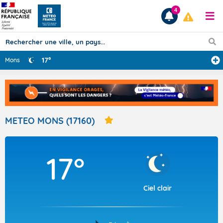
4
17°
Mons
Prévisions
TOUS LES RÉSULTATS
METEO MONS (17160)
Articles
17°
Ciel clair