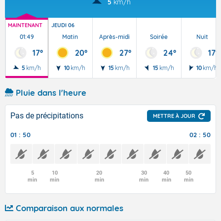
5
km/h
MAINTENANT
JEUDI 06
01:49
Matin
Après-midi
Soirée
Nuit
17°
20°
27°
24°
17°
5
km/h
10
km/h
15
km/h
15
km/h
10
km/h
Pluie dans l'heure
Pas de précipitations
METTRE À JOUR
01 : 50
02 : 50
5
10
20
30
40
50
min
min
min
min
min
min
Comparaison aux normales