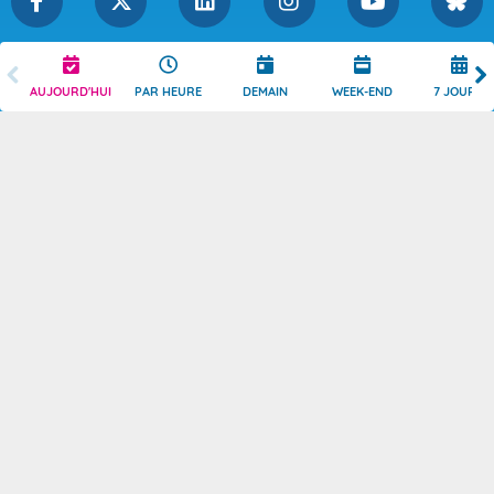
Légende
Mentions Légales
AUJOURD'HUI
PAR HEURE
DEMAIN
WEEK-END
7 JOURS
Témoins de connexion
Politique de Confidentialité
Droits de Reproduction
Consentement
Accessibilité : partiellement
Contact
conforme
© 2026 Copyright -
Météo-France