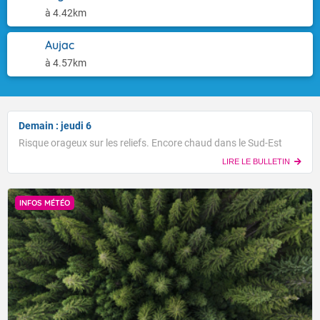
à 4.42km
Aujac
à 4.57km
Demain : jeudi 6
Risque orageux sur les reliefs. Encore chaud dans le Sud-Est
LIRE LE BULLETIN
INFOS MÉTÉO