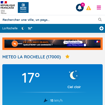
4
16°
La Rochelle
Prévisions
TOUS LES RÉSULTATS
METEO LA ROCHELLE (17000)
Articles
17°
Ciel clair
15
km/h