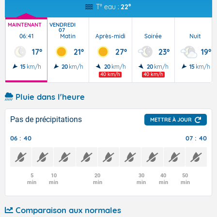
T° eau :
22°
MAINTENANT
VENDREDI
07
06:41
Matin
Après-midi
Soirée
Nuit
17°
21°
27°
23°
19°
15
km/h
20
km/h
20
km/h
20
km/h
15
km/h
40 km/h
40 km/h
Pluie dans l'heure
Pas de précipitations
METTRE À JOUR
06 : 40
07 : 40
5
10
20
30
40
50
min
min
min
min
min
min
Comparaison aux normales