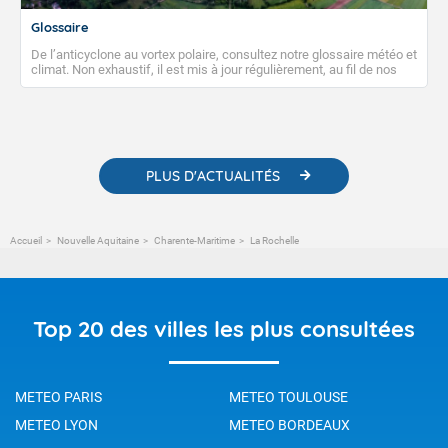
Glossaire
De l’anticyclone au vortex polaire, consultez notre glossaire météo et
climat. Non exhaustif, il est mis à jour régulièrement, au fil de nos
publications. Vous y trouverez également des liens utiles vers nos
contenus pédagogiques concernant les phénomènes
météorologiques et des informations scientifiques sur le
changement climatique.
PLUS D'ACTUALITÉS
Accueil
Nouvelle Aquitaine
Charente-Maritime
La Rochelle
Top 20 des villes les plus consultées
METEO PARIS
METEO TOULOUSE
METEO LYON
METEO BORDEAUX