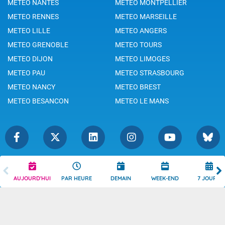
METEO NANTES
METEO MONTPELLIER
METEO RENNES
METEO MARSEILLE
METEO LILLE
METEO ANGERS
METEO GRENOBLE
METEO TOURS
METEO DIJON
METEO LIMOGES
METEO PAU
METEO STRASBOURG
METEO NANCY
METEO BREST
METEO BESANCON
METEO LE MANS
Légende
Mentions Légales
AUJOURD'HUI
PAR HEURE
DEMAIN
WEEK-END
7 JOURS
Témoins de connexion
Politique de Confidentialité
Droits de Reproduction
Consentement
Accessibilité : partiellement
Contact
conforme