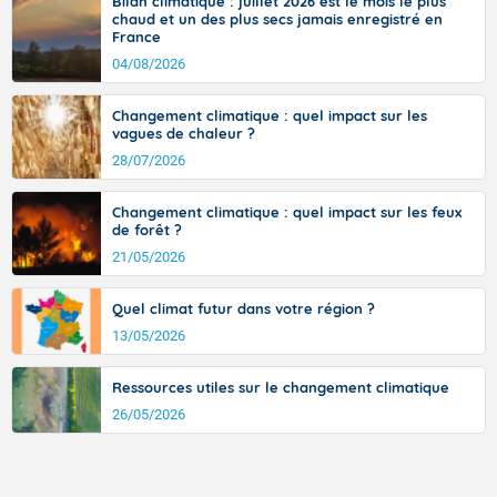
Bilan climatique : juillet 2026 est le mois le plus
ouest, dans un secteur qui part du Roussillon à la vallée de l’Aude et à
chaud et un des plus secs jamais enregistré en
l’ouest de l’Hérault. L’étymologie de ce vent vient du latin trasmontanus,
Températures maximales : 27 degrés.
France
signifiant au-delà des monts, en allusion aux régions montagneuses
d’où provient ce vent.
04/08/2026
Vent d'Ouest faible à modéré.
Pour lundi matin.
Changement climatique : quel impact sur les
vagues de chaleur ?
Beau temps ensoleillé.
28/07/2026
Températures minimales : 19 degrés.
Changement climatique : quel impact sur les feux
Petit vent d'Ouest généralement faible.
de forêt ?
21/05/2026
Pour lundi après-midi.
Temps largement ensoleillé.
Quel climat futur dans votre région ?
13/05/2026
Températures maximales : 30 degrés.
Ressources utiles sur le changement climatique
Vent faible à modéré d'Ouest.
26/05/2026
Fermer