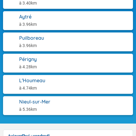
à 3.40km
Aytré
à 3.96km
Puilboreau
à 3.96km
Périgny
à 4.28km
L'Houmeau
à 4.74km
Nieul-sur-Mer
à 5.36km