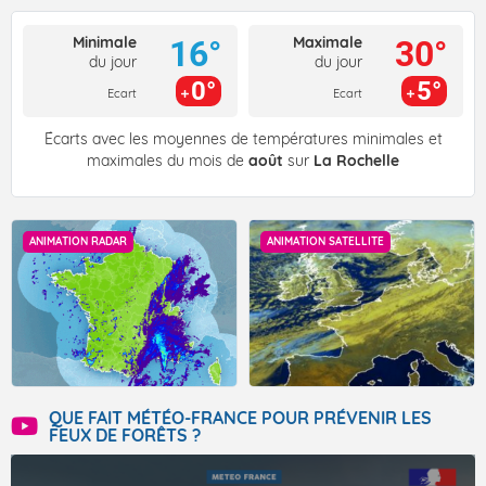
Minimale
Maximale
16°
30°
du jour
du jour
0°
5°
Ecart
Ecart
Écarts avec les moyennes de températures minimales et
maximales du mois de
août
sur
La Rochelle
ANIMATION RADAR
ANIMATION SATELLITE
QUE FAIT MÉTÉO-FRANCE POUR PRÉVENIR LES
FEUX DE FORÊTS ?