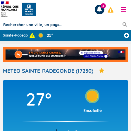
4
25°
Sainte-Radegond
...
Prévisions
TOUS LES RÉSULTATS
METEO SAINTE-RADEGONDE (17250)
Articles
27°
Ensoleillé