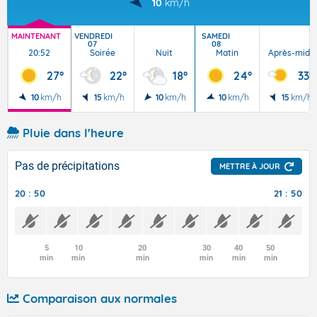
10
km/h
MAINTENANT
VENDREDI
SAMEDI
07
08
20:52
Soirée
Nuit
Matin
Après-midi
27°
22°
18°
24°
33°
10
km/h
15
km/h
10
km/h
10
km/h
15
km/h
Pluie dans l'heure
Pas de précipitations
METTRE À JOUR
20 : 50
21 : 50
5
10
20
30
40
50
min
min
min
min
min
min
Comparaison aux normales