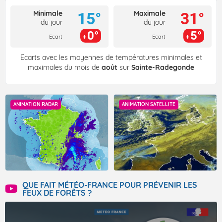
Minimale
Maximale
15°
31°
du jour
du jour
0°
5°
Ecart
Ecart
Écarts avec les moyennes de températures minimales et
maximales du mois de
août
sur
Sainte-Radegonde
ANIMATION RADAR
ANIMATION SATELLITE
QUE FAIT MÉTÉO-FRANCE POUR PRÉVENIR LES
FEUX DE FORÊTS ?