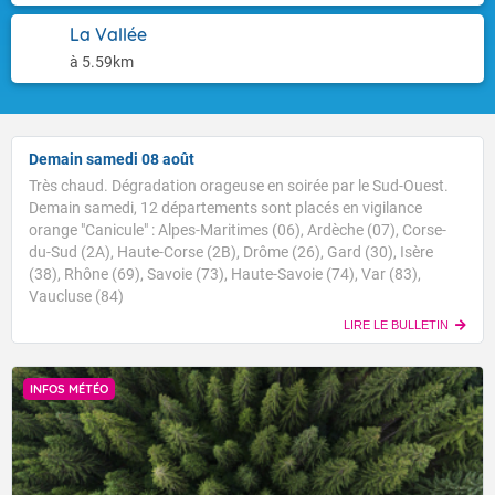
La Vallée
à 5.59km
Demain samedi 08 août
Très chaud. Dégradation orageuse en soirée par le Sud-Ouest.
Demain samedi, 12 départements sont placés en vigilance
orange "Canicule" : Alpes-Maritimes (06), Ardèche (07), Corse-
du-Sud (2A), Haute-Corse (2B), Drôme (26), Gard (30), Isère
(38), Rhône (69), Savoie (73), Haute-Savoie (74), Var (83),
Vaucluse (84)
LIRE LE BULLETIN
INFOS MÉTÉO