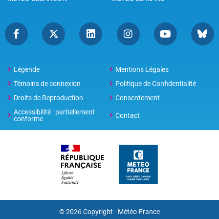
Légende
Mentions Légales
Témoins de connexion
Politique de Confidentialité
Droits de Reproduction
Consentement
Accessibilité : partiellement
Contact
conforme
© 2026 Copyright -
Météo-France