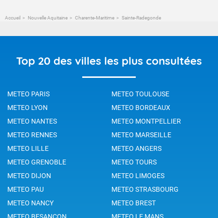
Accueil
Nouvelle Aquitaine
Charente-Maritime
Sainte-Radegonde
Top 20 des villes les plus consultées
METEO PARIS
METEO TOULOUSE
METEO LYON
METEO BORDEAUX
METEO NANTES
METEO MONTPELLIER
METEO RENNES
METEO MARSEILLE
METEO LILLE
METEO ANGERS
METEO GRENOBLE
METEO TOURS
METEO DIJON
METEO LIMOGES
METEO PAU
METEO STRASBOURG
METEO NANCY
METEO BREST
METEO BESANCON
METEO LE MANS