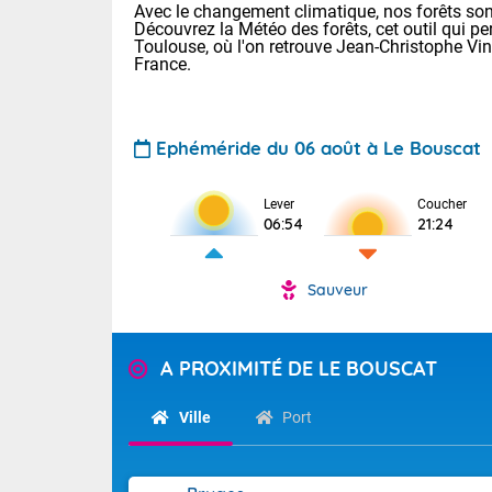
Avec le changement climatique, nos forêts sont
Découvrez la Météo des forêts, cet outil qui pe
Toulouse, où l'on retrouve Jean-Christophe Vi
France.
Ephéméride du 06 août à Le Bouscat
Voici les tem
Lever
Coucher
06:54
21:24
: 18/23 Paris
Clermont-Fd :
Limoges : 20/
Sauveur
Lille : 19/24
TENDANCE P
Cet après-mid
Pour la sema
A PROXIMITÉ DE LE BOUSCAT
Risque orag
orange cani
Cette semain
devrait rester
du-Sud (2A)
Ville
Port
(69), Var (8
Tendance des
2026 :
Sur le Sud-Oue