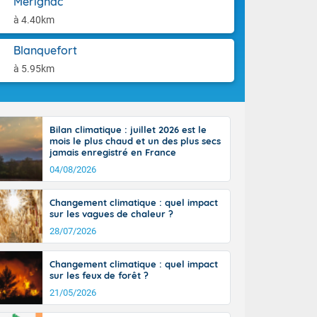
Mérignac
tes
aison.
 possible sur
à 4.40km
e, avec des
bourgeonnent
Blanquefort
rse sur le sud
à 5.95km
 sur la
d à nord-ouest
 entre 50 et
ur résiste sur
Bilan climatique : juillet 2026 est le
imales
mois le plus chaud et un des plus secs
Rhône-Alpes à
jamais enregistré en France
 terres et 20
04/08/2026
Changement climatique : quel impact
sur les vagues de chaleur ?
28/07/2026
ble du
Changement climatique : quel impact
es
sur les feux de forêt ?
u'à 50-60 km/h
21/05/2026
ilent les
ttoral l'après-