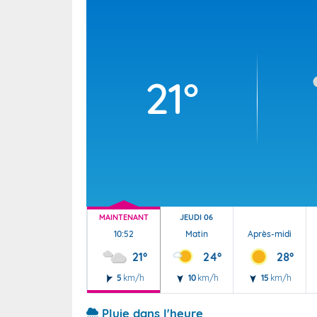
Wallis e
Grand fr
21°
MAINTENANT
JEUDI 06
10:52
Matin
Après-midi
21°
24°
28°
5
km/h
10
km/h
15
km/h
Pluie dans l'heure