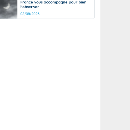
France vous accompagne pour bien
l'observer
03/08/2026
rée
Nuit
26°
20°
km/h
5
km/h