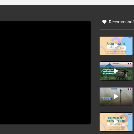
turbulent soufflant de secteur nord-ouest à nord, ou ouest
à nord-ouest, dans un secteur qui part du Roussillon à la
vallée de l’Aude et à l’ouest de l’Hérault. L’étymologie de
ce vent vient du latin trasmontanus, signifiant au-delà des
monts, en allusion aux régions montagneuses d’où
Recommandé
provient ce vent.