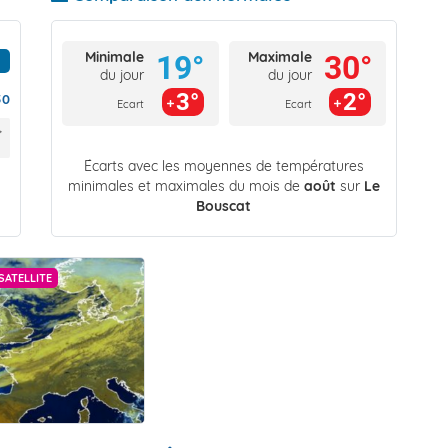
Minimale
Maximale
19°
30°
du jour
du jour
3°
2°
50
Ecart
Ecart
Écarts avec les moyennes de températures
minimales et maximales du mois de
août
sur
Le
Bouscat
SATELLITE