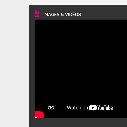
turbulent et généralement sec, pouvant souffler à une
vitesse moyenne de 50 km/h et atteindre 80 à 100 km/h
en rafales, parfois davantage. Il parcourt la basse vallée
du Rhône et la Provence et envahit le littoral
IMAGES & VIDÉOS
méditerranéen à partir de la Camargue.