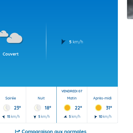
t Futuna
oid
5
km/h
Couvert
VENDREDI 07
Soirée
Nuit
Matin
Après-midi
Soi
23°
18°
22°
31°
15
km/h
5
km/h
5
km/h
10
km/h
15
Comparaison aux normales