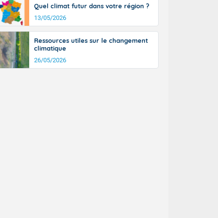
Quel climat futur dans votre région ?
n général, 14
r
13/05/2026
sse, il fait
ouvent 30 à 35
Ressources utiles sur le changement
climatique
26/05/2026