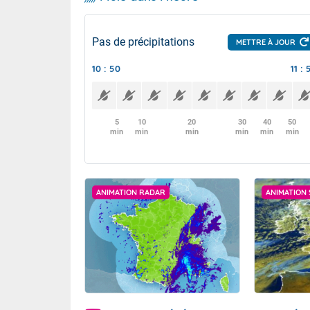
Pas de précipitations
METTRE À JOUR
10 : 50
11 : 
5
10
20
30
40
50
min
min
min
min
min
min
ANIMATION RADAR
ANIMATION 