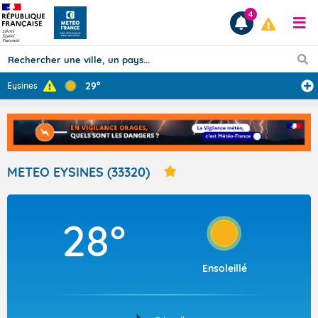
4
29°
Eysines
Prévisions
TOUS LES RÉSULTATS
METEO EYSINES (33320)
Articles
28°
Ensoleillé