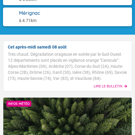
Mérignac
à 4.71km
Cet après-midi samedi 08 août
Très chaud. Dégradation orageuse en soirée par le Sud-Ouest.
12 départements sont placés en vigilance orange "Canicule" :
Alpes-Maritimes (06), Ardèche (07), Corse-du-Sud (2A), Haute-
Corse (2B), Drôme (26), Gard (30), Isère (38), Rhône (69), Savoie
(73), Haute-Savoie (74), Var (83), et Vaucluse (84).
LIRE LE BULLETIN
INFOS MÉTÉO