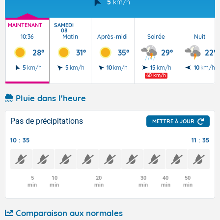
5
km/h
MAINTENANT
SAMEDI
08
10:36
Matin
Après-midi
Soirée
Nuit
28°
31°
35°
29°
22°
5
km/h
5
km/h
10
km/h
15
km/h
10
km/h
60 km/h
Pluie dans l'heure
Pas de précipitations
METTRE À JOUR
10 : 35
11 : 35
5
10
20
30
40
50
min
min
min
min
min
min
Comparaison aux normales