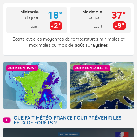
Minimale
Maximale
18°
37°
du jour
du jour
2°
9°
Ecart
Ecart
Écarts avec les moyennes de températures minimales et
maximales du mois de
août
sur
Eysines
ANIMATION RADAR
ANIMATION SATELLITE
QUE FAIT MÉTÉO-FRANCE POUR PRÉVENIR LES
FEUX DE FORÊTS ?