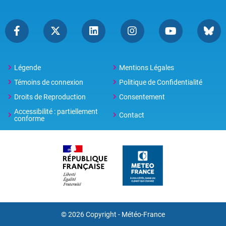
Légende
Mentions Légales
Témoins de connexion
Politique de Confidentialité
Droits de Reproduction
Consentement
Accessibilité : partiellement
Contact
conforme
© 2026 Copyright -
Météo-France