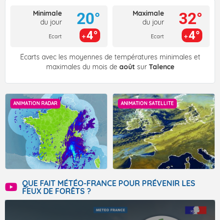
Minimale
Maximale
20°
32°
du jour
du jour
4°
4°
Ecart
Ecart
Écarts avec les moyennes de températures minimales et
maximales du mois de
août
sur
Talence
ANIMATION RADAR
ANIMATION SATELLITE
QUE FAIT MÉTÉO-FRANCE POUR PRÉVENIR LES
FEUX DE FORÊTS ?