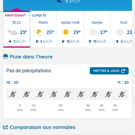
5
km/h
MAINTENANT
LUNDI 10
10:22
Matin
Après-midi
Soirée
Nuit
23°
25°
29°
27°
22°
5
km/h
5
km/h
10
km/h
15
km/h
5
km/h
Pluie dans l'heure
Pas de précipitations
METTRE À JOUR
10 : 20
11 : 20
5
10
20
30
40
50
min
min
min
min
min
min
Comparaison aux normales