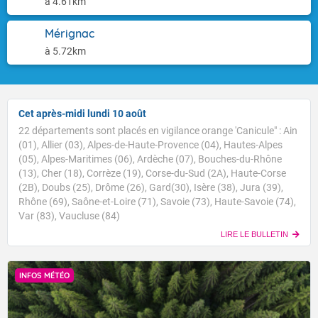
à 4.61km
Mérignac
à 5.72km
Cet après-midi lundi 10 août
22 départements sont placés en vigilance orange 'Canicule" : Ain
(01), Allier (03), Alpes-de-Haute-Provence (04), Hautes-Alpes
(05), Alpes-Maritimes (06), Ardèche (07), Bouches-du-Rhône
(13), Cher (18), Corrèze (19), Corse-du-Sud (2A), Haute-Corse
(2B), Doubs (25), Drôme (26), Gard(30), Isère (38), Jura (39),
Rhône (69), Saône-et-Loire (71), Savoie (73), Haute-Savoie (74),
Var (83), Vaucluse (84)
LIRE LE BULLETIN
INFOS MÉTÉO