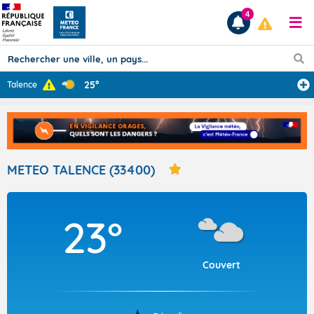
4
25°
Talence
Prévisions
TOUS LES RÉSULTATS
METEO TALENCE (33400)
Articles
23°
Couvert