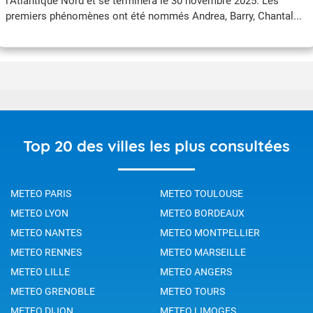
l’Atlantique Nord et se terminera le 30 novembre 2025. Les
premiers phénomènes ont été nommés Andrea, Barry, Chantal...
jusqu'à Melissa fin octobre. Le prochain phénomène se
nommmera Nestor. Comment ces noms sont-ils choisis ? Que
fait-on si le nombre de phénomènes nommés pendant la saison
dépasse le nombre de noms contenus sur la liste ?
Top 20 des villes les plus consultées
METEO PARIS
METEO TOULOUSE
METEO LYON
METEO BORDEAUX
METEO NANTES
METEO MONTPELLIER
METEO RENNES
METEO MARSEILLE
METEO LILLE
METEO ANGERS
METEO GRENOBLE
METEO TOURS
METEO DIJON
METEO LIMOGES