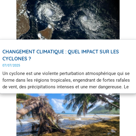
vitesse est supérieure à 64 nœuds, c'est-à-dire 118 km/h (soit
force 12 sur l'échelle de Beaufort).
CHANGEMENT CLIMATIQUE : QUEL IMPACT SUR LES
CYCLONES ?
07/07/2025
Un cyclone est une violente perturbation atmosphérique qui se
forme dans les régions tropicales, engendrant de fortes rafales
de vent, des précipitations intenses et une mer dangereuse. Le
changement climatique augmente leur intensité notamment
avec des pluies cycloniques plus intenses.