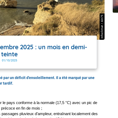
t Futuna
oid
Infoclimat / Aln75
tembre 2025 : un mois en demi-
teinte
01/10/2025
 par un déficit d'ensoleillement. Il a été marqué par une
r tardif.
 le pays conforme à la normale (17,5 °C) avec un pic de 
r précoce en fin de mois ;
passages pluvieux d’ampleur, entraînant localement des 