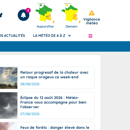
4
Vigilance
météo
Aujourd'hui
Demain
OS ACTUALITÉS
LA MÉTÉO DE A À Z
Articles
ngers
Retour progressif de la chaleur avec
Phénomènes dangereux de J+2 à J+7
un risque orageux ce week-end
civile
Avertissement pluies intenses à l'échelle
08/08/2026
des communes (Apic)
és
Bulletins Marine
Éclipse du 12 août 2026 : Météo-
France vous accompagne pour bien
ateur de
Bulletins d'estimation du risque
l'observer
d'avalanche
07/08/2026
-pompier
Météo des forêts
Vigicrues
Feux de forêts : danger élevé dans le