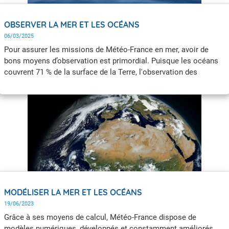
OBSERVER LA MER ET LES OCÉANS
06/03/2025
Pour assurer les missions de Météo-France en mer, avoir de
bons moyens d’observation est primordial. Puisque les océans
couvrent 71 % de la surface de la Terre, l'observation des
phénomènes atmosphériques et de surface par l'intermédiaire
d'un réseau d'observation de la mer dense et complet est un
préalable indispensable à la prévision du temps et à l'étude du
climat.
MODÉLISER LA MER ET LES OCÉANS
19/06/2023
Grâce à ses moyens de calcul, Météo-France dispose de
modèles numériques, développés et constamment améliorés