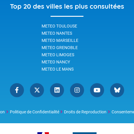
 de la neige, de la glace ou de
Top 20 des villes les plus consultées
u (océan, lac ou rivière)
rées à différents niveaux de
ondeur, qui fournissent des
METEO TOULOUSE
ents importants sur les
eux qui interagissent avec
METEO NANTES
e atmosphère.
METEO MARSEILLE
METEO GRENOBLE
METEO LIMOGES
METEO NANCY
METEO LE MANS
ion
Politique de Confidentialité
Droits de Reproduction
Consentem