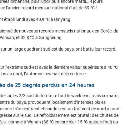
urées dimanche, puis lundi, puis encore mardi… 4 jours
ue l’ancien record mensuel national était de 39 °C !
t établi lundi avec 40,9 °C à Qinyang.
asionné de nouveaux records mensuels nationaux en Corée, du
Wonsan, et 32,8 °C à Gangneung.
, sur un large quadrant sud-est du pays, ont battu leur record,
sur l’extrême sud-est avec la dernière valeur supérieure à 40 °C
lus au nord, l’automne revenait déjà en force.
rès de 25 degrés perdus en 24 heures
é sur les 2/3 sud du territoire tout le week-end, mais ce mardi,
 centre du pays, provoquant localement d’intenses pluies
u nord s’accentuent et conduisent un fort vent de nord à nord-
gresse sur le sud. Le refroidissement est brutal : des chutes de
vées , comme à Wuhan (38 °C encore hier, 15 °C aujourd’hui) ou