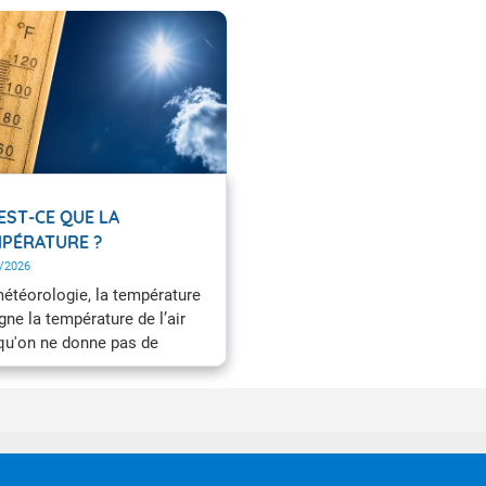
EST-CE QUE LA
PÉRATURE ?
/2026
étéorologie, la température
gne la température de l’air
qu'on ne donne pas de
ision supplémentaire. On la
re grâce à un thermomètre
é à l'abri du rayonnement
ire direct. On peut également
téresser aux températures du