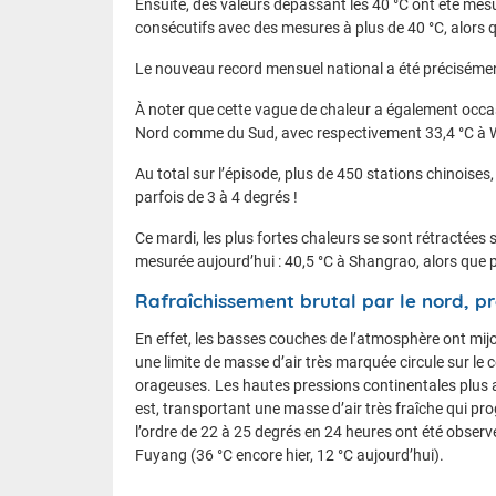
Ensuite, des valeurs dépassant les 40 °C ont été mes
consécutifs avec des mesures à plus de 40 °C, alors q
Le nouveau record mensuel national a été précisémen
À noter que cette vague de chaleur a également occ
Nord comme du Sud, avec respectivement 33,4 °C à 
Au total sur l’épisode, plus de 450 stations chinoises
parfois de 3 à 4 degrés !
Ce mardi, les plus fortes chaleurs se sont rétractées 
mesurée aujourd’hui : 40,5 °C à Shangrao, alors que p
Rafraîchissement brutal par le nord, p
En effet, les basses couches de l’atmosphère ont mijot
une limite de masse d’air très marquée circule sur le
orageuses. Les hautes pressions continentales plus a
est, transportant une masse d’air très fraîche qui pro
l’ordre de 22 à 25 degrés en 24 heures ont été obser
Fuyang (36 °C encore hier, 12 °C aujourd’hui).