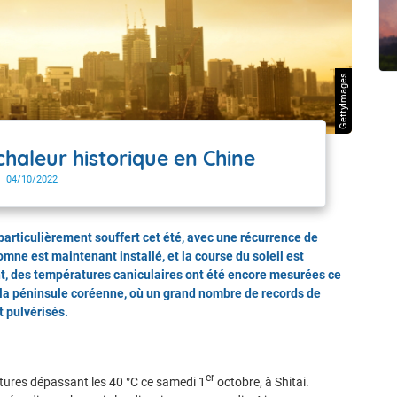
t Futuna
oid
GettyImages
haleur historique en Chine
04/10/2022
articulièrement souffert cet été, avec une récurrence de
omne est maintenant installé, et la course du soleil est
, des températures caniculaires ont été encore mesurées ce
la péninsule coréenne, où un grand nombre de records de
t pulvérisés.
er
atures dépassant les 40 °C ce samedi 1
octobre, à Shitai.