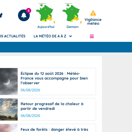
4
Vigilance
météo
Aujourd'hui
Demain
OS ACTUALITÉS
LA MÉTÉO DE A À Z
Articles
ngers
Éclipse du 12 août 2026 : Météo-
Phénomènes dangereux de J+2 à J+7
France vous accompagne pour bien
civile
l'observer
Avertissement pluies intenses à l'échelle
des communes (Apic)
06/08/2026
és
Bulletins Marine
Retour progressif de la chaleur à
ateur de
Bulletins d'estimation du risque
partir de vendredi
d'avalanche
06/08/2026
-pompier
Météo des forêts
Vigicrues
Feux de forêts : danger élevé à très