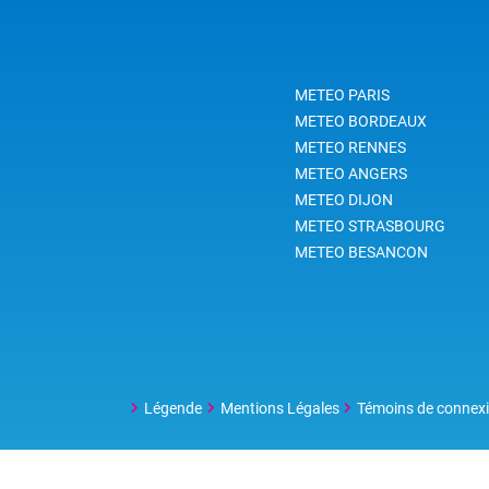
sol,
l'ea
mesu
prof
METEO PARIS
élém
mili
METEO BORDEAUX
notr
METEO RENNES
METEO ANGERS
METEO DIJON
METEO STRASBOURG
METEO BESANCON
Légende
Mentions Légales
Témoins de connex