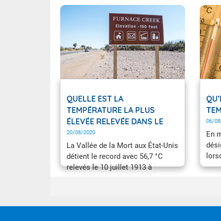
QUELLE EST LA
QU’
TEMPÉRATURE LA PLUS
TEM
ÉLEVÉE RELEVÉE DANS LE
06/08
MONDE ?
20/08/2020
En m
dési
La Vallée de la Mort aux État-Unis
lors
détient le record avec 56,7 °C
préc
relevés le 10 juillet 1913 à
mesu
Furnace Creek.
plac
sola
s’in