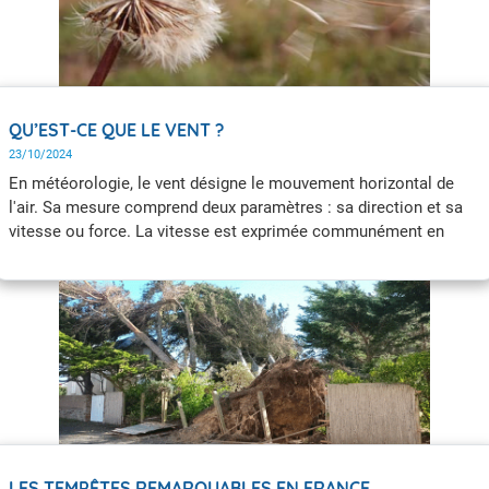
QU’EST-CE QUE LE VENT ?
23/10/2024
En météorologie, le vent désigne le mouvement horizontal de
l'air. Sa mesure comprend deux paramètres : sa direction et sa
vitesse ou force. La vitesse est exprimée communément en
km/h ou m/s. Marins et pilotes utilisent les nœuds (1 nœud =
1,852 km/h). La mesure du vent est toujours une moyenne sur
une période donnée.
LES TEMPÊTES REMARQUABLES EN FRANCE