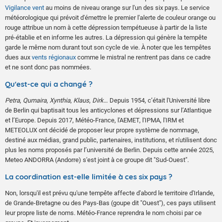
Vigilance vent
au moins de niveau orange sur l'un des six pays. Le service
météorologique qui prévoit d'émettre le premier l'alerte de couleur orange ou
rouge attribue un nom à cette dépression tempétueuse à partir de la liste
pré-établie et en informe les autres. La dépression qui génère la tempête
garde le même nom durant tout son cycle de vie. À noter que les tempêtes
dues aux
vents régionaux
comme le mistral ne rentrent pas dans ce cadre
et ne sont donc pas nommées.
Qu'est-ce qui a changé ?
Petra
,
Qumaira
,
Xynthia
,
Klaus
,
Dirk
… Depuis 1954, c’était l'Université libre
de Berlin qui baptisait tous les anticyclones et dépressions sur l’Atlantique
et l’Europe. Depuis 2017, Météo-France, l'AEMET, l'IPMA, l'IRM et
METEOLUX ont décidé de proposer leur propre système de nommage,
destiné aux médias, grand public, partenaires, institutions, et n'utilisent donc
plus les noms proposés par l’université de Berlin. Depuis cette année 2025,
Meteo ANDORRA (Andorre) s'est joint à ce groupe dit "Sud-Ouest".
La coordination est-elle limitée à ces six pays ?
Non, lorsqu'il est prévu qu'une tempête affecte d'abord le territoire d'Irlande,
de Grande-Bretagne ou des Pays-Bas (goupe dit "Ouest"), ces pays utilisent
leur propre liste de noms. Météo-France reprendra le nom choisi par ce