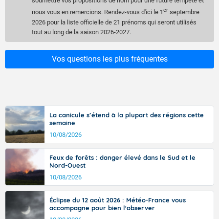
soumettre vos propositions de nom pour une future tempête et
Pedro
er
nous vous en remercions. Rendez-vous d'ici le 1
septembre
Regina
2026 pour la liste officielle de 21 prénoms qui seront utilisés
Samuel
tout au long de la saison 2026-2027.
Therese
Vitor
Wilma
Vos questions les plus fréquentes
La canicule s’étend à la plupart des régions cette
semaine
10/08/2026
Feux de forêts : danger élevé dans le Sud et le
Nord-Ouest
10/08/2026
Éclipse du 12 août 2026 : Météo-France vous
accompagne pour bien l'observer