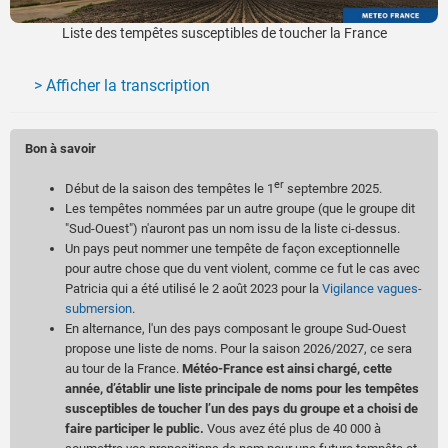
Liste des tempêtes susceptibles de toucher la France
> Afficher la transcription
Alice
Bon à savoir
Benjamin
Claudia
er
Début de la saison des tempêtes le 1
septembre 2025.
Davide
Les tempêtes nommées par un autre groupe (que le groupe dit
Emilia
"Sud-Ouest") n'auront pas un nom issu de la liste ci-dessus.
Francis
Un pays peut nommer une tempête de façon exceptionnelle
Goretti
pour autre chose que du vent violent, comme ce fut le cas avec
Harry
Patricia qui a été utilisé le 2 août 2023 pour la
Vigilance vagues-
submersion
.
Ingrid
En alternance, l'un des pays composant le groupe Sud-Ouest
Joseph
propose une liste de noms. Pour la saison 2026/2027, ce sera
Kristin
au tour de la France.
Météo-France est ainsi chargé, cette
Leonardo
année, d’établir une liste principale de noms pour les tempêtes
Marta
susceptibles de toucher l’un des pays du groupe et a choisi de
Nils
faire participer le public.
Vous avez été plus de 40 000 à
Oriana