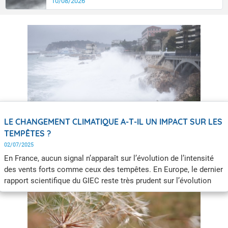
10/08/2026
LE CHANGEMENT CLIMATIQUE A-T-IL UN IMPACT SUR LES
TEMPÊTES ?
02/07/2025
En France, aucun signal n’apparaît sur l’évolution de l’intensité
des vents forts comme ceux des tempêtes. En Europe, le dernier
rapport scientifique du GIEC reste très prudent sur l’évolution
future des tempêtes. Il n’y a que dans le nord de l’Europe que la
fréquence et l’amplitude des vents forts et des tempêtes sont
attendues à la hausse pour un réchauffement de +2 °C ou plus
dans ces régions.