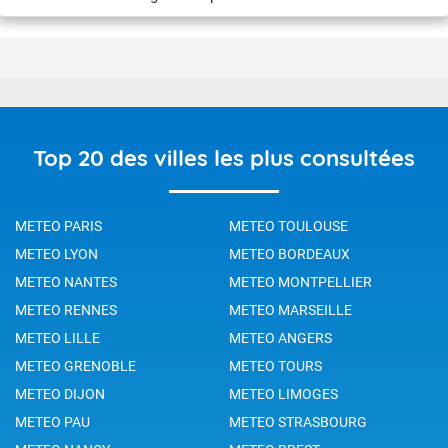
pluvio-orageuses organisées et accompagnées de vents dont la
vitesse est supérieure à 64 nœuds, c'est-à-dire 118 km/h (soit
force 12 sur l'échelle de Beaufort).
Top 20 des villes les plus consultées
METEO PARIS
METEO TOULOUSE
METEO LYON
METEO BORDEAUX
METEO NANTES
METEO MONTPELLIER
METEO RENNES
METEO MARSEILLE
METEO LILLE
METEO ANGERS
METEO GRENOBLE
METEO TOURS
METEO DIJON
METEO LIMOGES
METEO PAU
METEO STRASBOURG