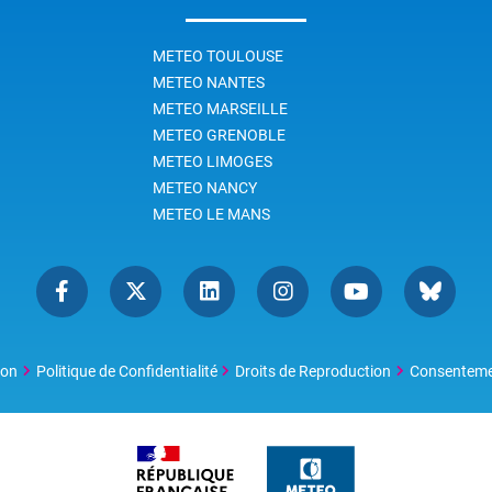
les sont les tempêtes les
 remarquables des dernières
METEO TOULOUSE
nnies ? Comment naissent-
s ? Le changement climatique
METEO NANTES
il un impact sur la fréquence
METEO MARSEILLE
'intensité des tempêtes ? Et
METEO GRENOBLE
tornades ?
METEO LIMOGES
METEO NANCY
METEO LE MANS
ion
Politique de Confidentialité
Droits de Reproduction
Consentem