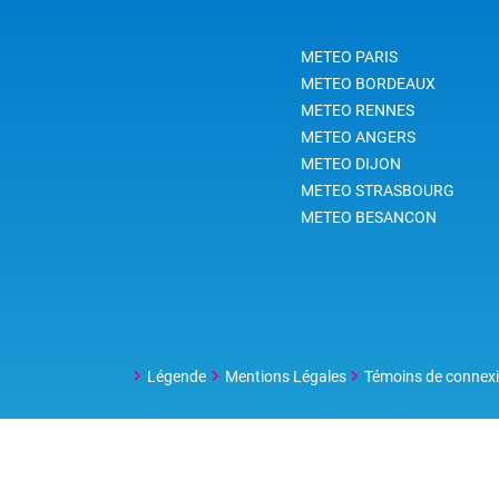
Quel
plus
METEO PARIS
déce
elle
METEO BORDEAUX
a-t-
METEO RENNES
et l
METEO ANGERS
les 
METEO DIJON
METEO STRASBOURG
METEO BESANCON
Légende
Mentions Légales
Témoins de connex