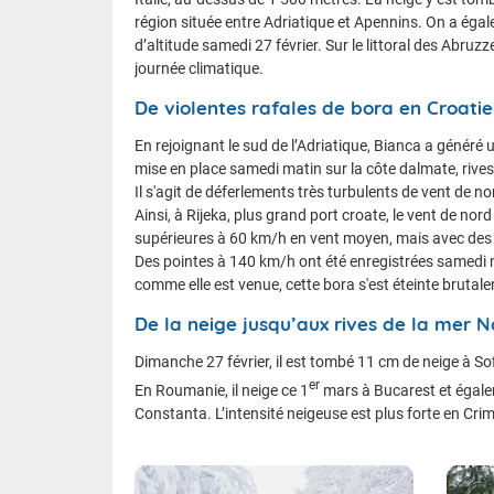
région située entre Adriatique et Apennins. On a ég
d’altitude samedi 27 février. Sur le littoral des Abruz
journée climatique.
De violentes rafales de bora en Croatie
En rejoignant le sud de l’Adriatique, Bianca a généré
mise en place samedi matin sur la côte dalmate, rives 
Il s'agit de déferlements très turbulents de vent de nor
Ainsi, à Rijeka, plus grand port croate, le vent de nord
supérieures à 60 km/h en vent moyen, mais avec de
Des pointes à 140 km/h ont été enregistrées samedi 
comme elle est venue, cette bora s'est éteinte bruta
De la neige jusqu’aux rives de la mer N
Dimanche 27 février, il est tombé 11 cm de neige à So
er
En Roumanie, il neige ce 1
mars à Bucarest et égalem
Constanta. L’intensité neigeuse est plus forte en Cri