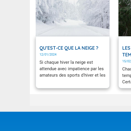
QU’EST-CE QUE LA NEIGE ?
LES
TEM
12/01/2024
15/02
Si chaque hiver la neige est
attendue avec impatience par les
Chaq
amateurs des sports d'hiver et les
temp
enfants, elle est en revanche
Cert
plutôt redoutée en plaine,
Loth
notamment par tous ceux qui
part
doivent prendre le volant.
marq
Pourquoi neige-t-il ? Quelles sont
Quan
les différentes formes de neige ?
de v
viol
fréq