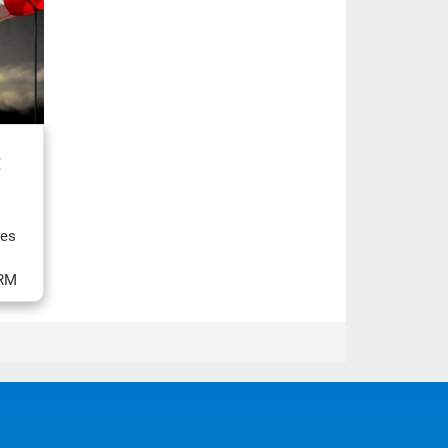
E
ces
IRM
e
A
mme