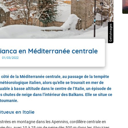
t Futuna
oid
GettyImages
ianca en Méditerranée centrale
01/03/2022
du côté de la Méditerranée centrale, au passage de la tempête
étéorologique italien, alors qu’elle se trouvait en mer de
able à basse altitude dans le centre de l’Italie, un épisode de
s chutes de neige dans l’intérieur des Balkans. Elle se situe ce
a Roumanie.
tueux en Italie
istrées en montagne dans les Apennins, cordillère centrale en
mbée dru, avec 10 à 25 cm de neige dès 500 m dans les Abruzzes,