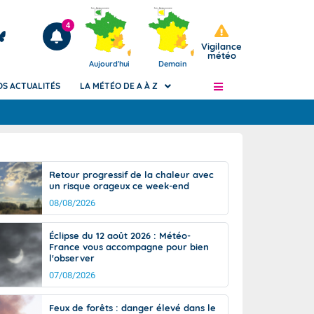
4
Vigilance
météo
Aujourd'hui
Demain
OS ACTUALITÉS
LA MÉTÉO DE A À Z
Articles
ngers
Retour progressif de la chaleur avec
Phénomènes dangereux de J+2 à J+7
un risque orageux ce week-end
civile
Avertissement pluies intenses à l'échelle
08/08/2026
des communes (Apic)
és
Bulletins Marine
Éclipse du 12 août 2026 : Météo-
France vous accompagne pour bien
ateur de
Bulletins d'estimation du risque
l'observer
d'avalanche
07/08/2026
-pompier
Météo des forêts
Vigicrues
Feux de forêts : danger élevé dans le