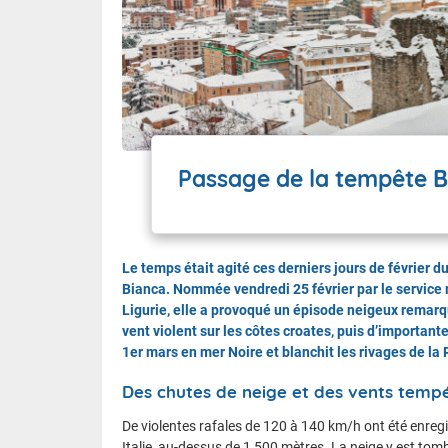
Wallis e
Grand fr
Passage de la tempête B
Le temps était agité ces derniers jours de février 
Bianca. Nommée vendredi 25 février par le service m
Ligurie, elle a provoqué un épisode neigeux remarqu
vent violent sur les côtes croates, puis d’importante
1er mars en mer Noire et blanchit les rivages de l
Des chutes de neige et des vents tempé
De violentes rafales de 120 à 140 km/h ont été enreg
Italie, au-dessus de 1 500 mètres. La neige y est to