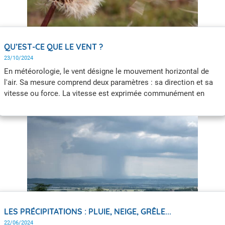
QU’EST-CE QUE LE VENT ?
23/10/2024
En météorologie, le vent désigne le mouvement horizontal de
l'air. Sa mesure comprend deux paramètres : sa direction et sa
vitesse ou force. La vitesse est exprimée communément en
km/h ou m/s. Marins et pilotes utilisent les nœuds (1 nœud =
1,852 km/h). La mesure du vent est toujours une moyenne sur
une période donnée.
LES PRÉCIPITATIONS : PLUIE, NEIGE, GRÊLE...
22/06/2024