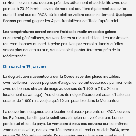
environ. Le vent sera soutenu près des côtes nord et sud de l'île avec des
pointes à 70-80 km/h. Le vent de nord-est soufflera également assez fort
sur le littoral sud de PACA, où le soleil se voilera assez nettement.
Quelques
flocons
pourront gagner les Alpes frontalières de l'Italie l'après-midi.
Les températures seront encore froides le matin avec des gelées
quasiment généralisées, souvent fortes sur le sud et l'est. Les maximales
resteront basses au nord, à peine postives par endroits, tandis qu'elles
seront plus douces au sud, sous le soleil, particulièrement près de la
Méditerranée.
Dimanche 19 janvier
La dégradation s'accentuera sur la Corse avec des pluies instables
,
éventuellement accompagnées d'orage, qui seront soutenues par moments
avec de bonnes
chutes de neige au dessus de 1 500 m
(10 à 20 cm,
localement davantage). Des chutes de neige déborderont aussi d'Italie, au
dessus de 1 000 m, avec jusqu'à 10 cm possible dans le Mercantour.
La couverture nuageuse sera localement assez présente en PACA, ou vers
les Pyrénées, tandis que le soleil sera simplement voilé sur une bonne
partie sud et est du pays.
Le vent sera à nouveau soutenu
sur les mêmes
zones que la veille, des extrémités corses au littoral du sud de PACA, avec
encore 70-80 km/h en pointe. En revanche, sur un bon quart nord-ouest,