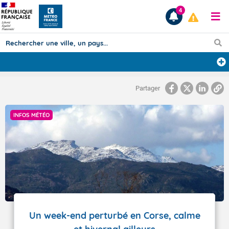
4
Prévisions
Partager
TOUS LES RÉSULTATS
INFOS MÉTÉO
Articles
Un week-end perturbé en Corse, calme